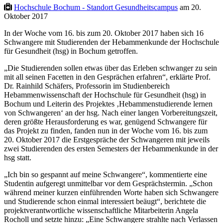
Hochschule Bochum - Standort Gesundheitscampus
am 20.
Oktober 2017
In der Woche vom 16. bis zum 20. Oktober 2017 haben sich 16
Schwangere mit Studierenden der Hebammenkunde der Hochschule
für Gesundheit (hsg) in Bochum getroffen.
„Die Studierenden sollen etwas über das Erleben schwanger zu sein
mit all seinen Facetten in den Gesprächen erfahren“, erklärte Prof.
Dr. Rainhild Schäfers, Professorin im Studienbereich
Hebammenwissenschaft der Hochschule für Gesundheit (hsg) in
Bochum und Leiterin des Projektes ‚Hebammenstudierende lernen
von Schwangeren‘ an der hsg. Nach einer langen Vorbereitungszeit,
deren größte Herausforderung es war, genügend Schwangere für
das Projekt zu finden, fanden nun in der Woche vom 16. bis zum
20. Oktober 2017 die Erstgespräche der Schwangeren mit jeweils
zwei Studierenden des ersten Semesters der Hebammenkunde in der
hsg statt.
„Ich bin so gespannt auf meine Schwangere“, kommentierte eine
Studentin aufgeregt unmittelbar vor dem Gesprächstermin. „Schon
während meiner kurzen einführenden Worte haben sich Schwangere
und Studierende schon einmal interessiert beäugt“, berichtete die
projektverantwortliche wissenschaftliche Mitarbeiterin Angela
Rocholl und setzte hinzu: „Eine Schwangere strahlte nach Verlassen