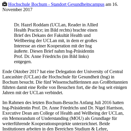
Hochschule Bochum - Standort Gesundheitscampus
am 16.
November 2017
Dr. Hazel Roddam (UCLan, Reader in Allied
Health Practice; im Bild rechts) brachte einen
Brief des Dekans der Fakultät Health und
Wellbeeing der UCLan mit, in dem er großes
Interesse an einer Kooperation mit der hsg
äußerte. Diesen Brief nahm hsg-Präsidentin
Prof. Dr. Anne Friedrichs (im Bild links)
entgegen.
Ende Oktober 2017 hat eine Delegation der University of Central
Lancashire (UCLan) die Hochschule für Gesundheit (hsg) in
Bochum besucht. Die fünf Wissenschaftlerinnen aus Großbritannien
führten damit eine Reihe von Besuchen fort, die die hsg seit einigen
Jahren mit der UCLan verbindet.
Im Rahmen des letzten Bochum-Besuchs Anfang Juli 2016 hatten
hsg-Präsidentin Prof. Dr. Anne Friedrichs und Dr. Nigel Harrison,
Executive Dean am College of Health and Wellbeing der UCLan,
ein Memorandum of Understanding (MOU) als Grundlage für
weiterführende Kooperationsprojekte unterzeichnet. Beide
Institutionen arbeiten in den Bereichen Studium & Lehre,