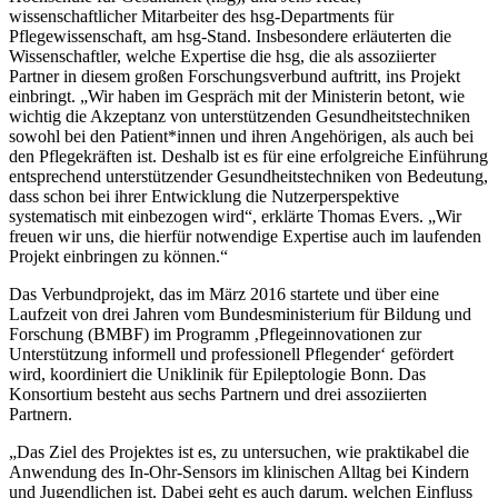
wissenschaftlicher Mitarbeiter des hsg-Departments für
Pflegewissenschaft, am hsg-Stand. Insbesondere erläuterten die
Wissenschaftler, welche Expertise die hsg, die als assoziierter
Partner in diesem großen Forschungsverbund auftritt, ins Projekt
einbringt. „Wir haben im Gespräch mit der Ministerin betont, wie
wichtig die Akzeptanz von unterstützenden Gesundheitstechniken
sowohl bei den Patient*innen und ihren Angehörigen, als auch bei
den Pflegekräften ist. Deshalb ist es für eine erfolgreiche Einführung
entsprechend unterstützender Gesundheitstechniken von Bedeutung,
dass schon bei ihrer Entwicklung die Nutzerperspektive
systematisch mit einbezogen wird“, erklärte Thomas Evers. „Wir
freuen wir uns, die hierfür notwendige Expertise auch im laufenden
Projekt einbringen zu können.“
Das Verbundprojekt, das im März 2016 startete und über eine
Laufzeit von drei Jahren vom Bundesministerium für Bildung und
Forschung (BMBF) im Programm ‚Pflegeinnovationen zur
Unterstützung informell und professionell Pflegender‘ gefördert
wird, koordiniert die Uniklinik für Epileptologie Bonn. Das
Konsortium besteht aus sechs Partnern und drei assoziierten
Partnern.
„Das Ziel des Projektes ist es, zu untersuchen, wie praktikabel die
Anwendung des In-Ohr-Sensors im klinischen Alltag bei Kindern
und Jugendlichen ist. Dabei geht es auch darum, welchen Einfluss