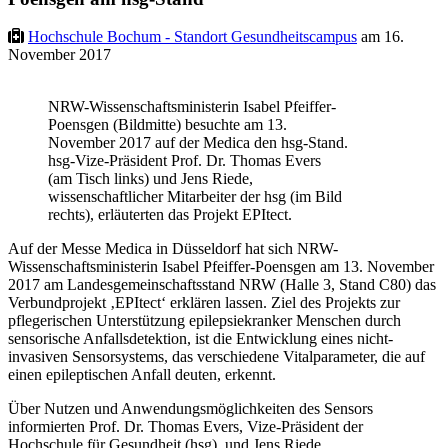
Hochschule Bochum - Standort Gesundheitscampus
am 16.
November 2017
NRW-Wissenschaftsministerin Isabel Pfeiffer-
Poensgen (Bildmitte) besuchte am 13.
November 2017 auf der Medica den hsg-Stand.
hsg-Vize-Präsident Prof. Dr. Thomas Evers
(am Tisch links) und Jens Riede,
wissenschaftlicher Mitarbeiter der hsg (im Bild
rechts), erläuterten das Projekt EPItect.
Auf der Messe Medica in Düsseldorf hat sich NRW-
Wissenschaftsministerin Isabel Pfeiffer-Poensgen am 13. November
2017 am Landesgemeinschaftsstand NRW (Halle 3, Stand C80) das
Verbundprojekt ‚EPItect‘ erklären lassen. Ziel des Projekts zur
pflegerischen Unterstützung epilepsiekranker Menschen durch
sensorische Anfallsdetektion, ist die Entwicklung eines nicht-
invasiven Sensorsystems, das verschiedene Vitalparameter, die auf
einen epileptischen Anfall deuten, erkennt.
Über Nutzen und Anwendungsmöglichkeiten des Sensors
informierten Prof. Dr. Thomas Evers, Vize-Präsident der
Hochschule für Gesundheit (hsg), und Jens Riede,