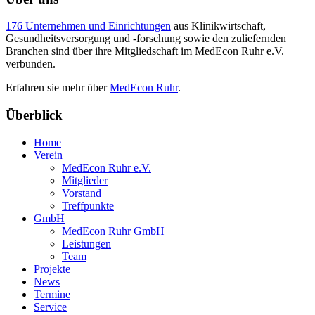
176 Unternehmen und Einrichtungen
aus Klinikwirtschaft,
Gesundheitsversorgung und -forschung sowie den zuliefernden
Branchen sind über ihre Mitgliedschaft im MedEcon Ruhr e.V.
verbunden.
Erfahren sie mehr über
MedEcon Ruhr
.
Überblick
Home
Verein
MedEcon Ruhr e.V.
Mitglieder
Vorstand
Treffpunkte
GmbH
MedEcon Ruhr GmbH
Leistungen
Team
Projekte
News
Termine
Service