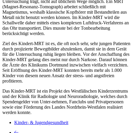
Untersuchung trägt, nicht auf üblichem Wege möglich. Ein MRT
(Magnet-Resonanz-Tomograph) arbeitet schließlich mit
Magnetismus, weshalb klassische Kopfhörer mit Bestandteilen aus
Metall nicht benutzt werden können. Im Kinder-MRT wird die
Schallwelle daher mittels eines komplexen Luftdruck-Verfahrens an
das Ohr transportiert. Dies musste bei der Tonbearbeitung
berücksichtigt werden.
Ziel des Kindert-MRT ist es, die oft noch sehr, sehr jungen Patienten
durch projizierte Bewegtbilder abzulenken, damit sie in dem Gerät
für die Untersuchung ruhig liegen bleiben. Vor der Anschaffung des
Kinder-MRT gelang dies meist nur durch Narkose. Darauf können
die Ärzte des Klinikums Dortmund inzwischen vielfach verzichten.
Seit Eröffnung des Kinder-MRT konnten bereits mehr als 1.000
Kinder von diesem neuen Ansatz der stress- und angstfreien
profitieren.
Das Kinder-MRT ist ein Projekt des Westfälischen Kinderzentrums
und der Klinik für Radiologie und Neuroradiologie, welches durch
Spendengelder von Unter-nehmen, Fanclubs und Privatpersonen
sowie eine Förderung des Landes Nordrhein-Westfalen realisiert
werden konnte.
Kinder- & Jugendgesundheit