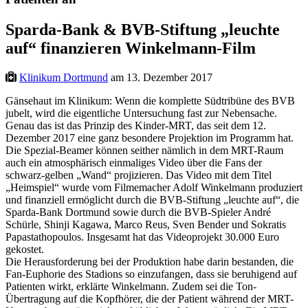
Sparda-Bank & BVB-Stiftung „leuchte
auf“ finanzieren Winkelmann-Film
Klinikum Dortmund
am 13. Dezember 2017
Gänsehaut im Klinikum: Wenn die komplette Südtribüne des BVB
jubelt, wird die eigentliche Untersuchung fast zur Nebensache.
Genau das ist das Prinzip des Kinder-MRT, das seit dem 12.
Dezember 2017 eine ganz besondere Projektion im Programm hat.
Die Spezial-Beamer können seither nämlich in dem MRT-Raum
auch ein atmosphärisch einmaliges Video über die Fans der
schwarz-gelben „Wand“ projizieren. Das Video mit dem Titel
„Heimspiel“ wurde vom Filmemacher Adolf Winkelmann produziert
und finanziell ermöglicht durch die BVB-Stiftung „leuchte auf“, die
Sparda-Bank Dortmund sowie durch die BVB-Spieler André
Schürle, Shinji Kagawa, Marco Reus, Sven Bender und Sokratis
Papastathopoulos. Insgesamt hat das Videoprojekt 30.000 Euro
gekostet.
Die Herausforderung bei der Produktion habe darin bestanden, die
Fan-Euphorie des Stadions so einzufangen, dass sie beruhigend auf
Patienten wirkt, erklärte Winkelmann. Zudem sei die Ton-
Übertragung auf die Kopfhörer, die der Patient während der MRT-