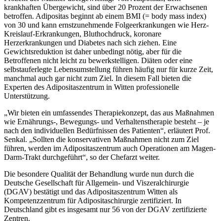
krankhaften Übergewicht, sind über 20 Prozent der Erwachsenen
betroffen. Adipositas beginnt ab einem BMI (= body mass index)
von 30 und kann ernstzunehmende Folgeerkrankungen wie Herz-
Kreislauf-Erkrankungen, Bluthochdruck, koronare
Herzerkrankungen und Diabetes nach sich ziehen. Eine
Gewichtsreduktion ist daher unbedingt nötig, aber für die
Betroffenen nicht leicht zu bewerkstelligen. Diäten oder eine
selbstauferlegte Lebensumstellung führen häufig nur für kurze Zeit,
manchmal auch gar nicht zum Ziel. In diesem Fall bieten die
Experten des Adipositaszentrum in Witten professionelle
Unterstützung.
„Wir bieten ein umfassendes Therapiekonzept, das aus Maßnahmen
wie Ernährungs-, Bewegungs- und Verhaltenstherapie besteht – je
nach den individuellen Bedürfnissen des Patienten“, erläutert Prof.
Senkal. „Sollten die konservativen Maßnahmen nicht zum Ziel
führen, werden im Adipositaszentrum auch Operationen am Magen-
Darm-Trakt durchgeführt“, so der Chefarzt weiter.
Die besondere Qualität der Behandlung wurde nun durch die
Deutsche Gesellschaft für Allgemein- und Viszeralchirurgie
(DGAV) bestätigt und das Adipositaszentrum Witten als
Kompetenzzentrum für Adipositaschirurgie zertifiziert. In
Deutschland gibt es insgesamt nur 56 von der DGAV zertifizierte
Zentren.