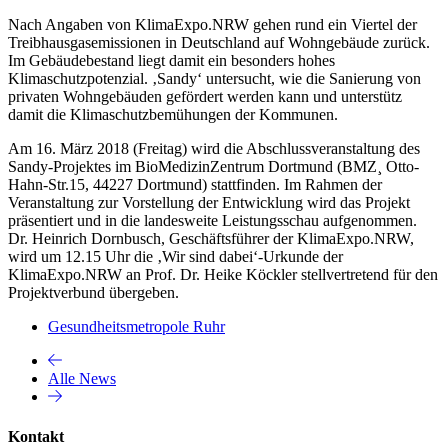
Nach Angaben von KlimaExpo.NRW gehen rund ein Viertel der
Treibhausgasemissionen in Deutschland auf Wohngebäude zurück.
Im Gebäudebestand liegt damit ein besonders hohes
Klimaschutzpotenzial. ‚Sandy‘ untersucht, wie die Sanierung von
privaten Wohngebäuden gefördert werden kann und unterstütz
damit die Klimaschutzbemühungen der Kommunen.
Am 16. März 2018 (Freitag) wird die Abschlussveranstaltung des
Sandy-Projektes im BioMedizinZentrum Dortmund (BMZ¸ Otto-
Hahn-Str.15, 44227 Dortmund) stattfinden. Im Rahmen der
Veranstaltung zur Vorstellung der Entwicklung wird das Projekt
präsentiert und in die landesweite Leistungsschau aufgenommen.
Dr. Heinrich Dornbusch, Geschäftsführer der KlimaExpo.NRW,
wird um 12.15 Uhr die ‚Wir sind dabei‘-Urkunde der
KlimaExpo.NRW an Prof. Dr. Heike Köckler stellvertretend für den
Projektverbund übergeben.
Gesundheitsmetropole Ruhr
Alle News
Kontakt