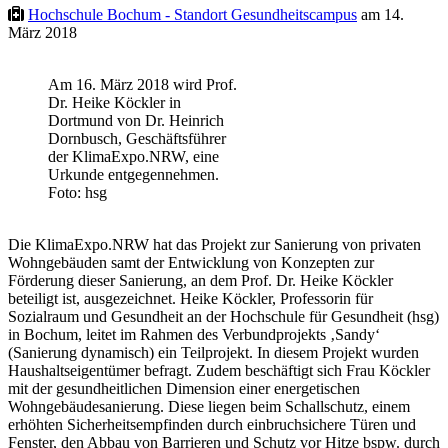
Hochschule Bochum - Standort Gesundheitscampus
am 14.
März 2018
Am 16. März 2018 wird Prof.
Dr. Heike Köckler in
Dortmund von Dr. Heinrich
Dornbusch, Geschäftsführer
der KlimaExpo.NRW, eine
Urkunde entgegennehmen.
Foto: hsg
Die KlimaExpo.NRW hat das Projekt zur Sanierung von privaten
Wohngebäuden samt der Entwicklung von Konzepten zur
Förderung dieser Sanierung, an dem Prof. Dr. Heike Köckler
beteiligt ist, ausgezeichnet. Heike Köckler, Professorin für
Sozialraum und Gesundheit an der Hochschule für Gesundheit (hsg)
in Bochum, leitet im Rahmen des Verbundprojekts ‚Sandy‘
(Sanierung dynamisch) ein Teilprojekt. In diesem Projekt wurden
Haushaltseigentümer befragt. Zudem beschäftigt sich Frau Köckler
mit der gesundheitlichen Dimension einer energetischen
Wohngebäudesanierung. Diese liegen beim Schallschutz, einem
erhöhten Sicherheitsempfinden durch einbruchsichere Türen und
Fenster, den Abbau von Barrieren und Schutz vor Hitze bspw. durch