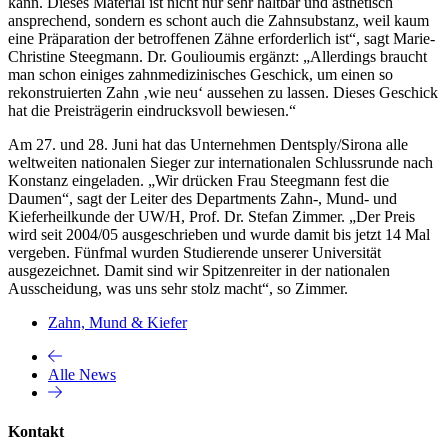
kann. Dieses Material ist nicht nur sehr haltbar und ästhetisch
ansprechend, sondern es schont auch die Zahnsubstanz, weil kaum
eine Präparation der betroffenen Zähne erforderlich ist“, sagt Marie-
Christine Steegmann. Dr. Goulioumis ergänzt: „Allerdings braucht
man schon einiges zahnmedizinisches Geschick, um einen so
rekonstruierten Zahn ‚wie neu‘ aussehen zu lassen. Dieses Geschick
hat die Preisträgerin eindrucksvoll bewiesen.“
Am 27. und 28. Juni hat das Unternehmen Dentsply/Sirona alle
weltweiten nationalen Sieger zur internationalen Schlussrunde nach
Konstanz eingeladen. „Wir drücken Frau Steegmann fest die
Daumen“, sagt der Leiter des Departments Zahn-, Mund- und
Kieferheilkunde der UW/H, Prof. Dr. Stefan Zimmer. „Der Preis
wird seit 2004/05 ausgeschrieben und wurde damit bis jetzt 14 Mal
vergeben. Fünfmal wurden Studierende unserer Universität
ausgezeichnet. Damit sind wir Spitzenreiter in der nationalen
Ausscheidung, was uns sehr stolz macht“, so Zimmer.
Zahn, Mund & Kiefer
Alle News
Kontakt