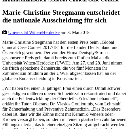
Marie-Christine Steegmann entscheidet
die nationale Ausscheidung für sich
Universität Witten/Herdecke
am 8. Mai 2018
Marie-Christine Steegmann hat den ersten Preis beim „Global
Clinical Case Contest 2017/18“ für die Länder Deutschland und
Österreich gewonnen. Der von der Firma Dentsply/Sirona
gesponserte Preis geht damit bereits zum fünften Mal an die
Universität Witten/Herdecke (UW/H). Am 27. und 28. Juni nimmt
die frisch gebackene Zahnärztin, die vor fünf Monaten ihr
Zahnmedizin-Studium an der UW/H abgeschlossen hat, an der
globalen Endausscheidung in Konstanz teil.
„Wir haben bei einer 18-jährigen Frau einen durch Unfall schwer
geschädigten mittleren oberen Schneidezahn rekonstruiert und dabei
auch die Fehlentwicklung der Oberkiefer-Eckzähne behandelt“,
erklärt ihr Tutor, Oberarzt Dr. Vlasios Goulioumis, vom Lehrstuhl
für Zahnerhaltung und Präventive Zahnmedizin. „Das Besondere
dabei ist, dass wir die Zähne nicht mit Keramik-Veneers oder -
Kronen versorgt haben, sondern mit einem plastischen zahnfarbenen
Füllungsmaterial, das in einer einzigen Sitzung aufgebracht werden