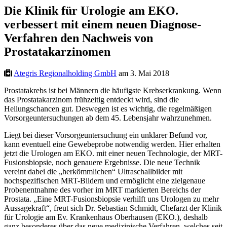
Die Klinik für Urologie am EKO.
verbessert mit einem neuen Diagnose-
Verfahren den Nachweis von
Prostatakarzinomen
Ategris Regionalholding GmbH
am 3. Mai 2018
Prostatakrebs ist bei Männern die häufigste Krebserkrankung. Wenn
das Prostatakarzinom frühzeitig entdeckt wird, sind die
Heilungschancen gut. Deswegen ist es wichtig, die regelmäßigen
Vorsorgeuntersuchungen ab dem 45. Lebensjahr wahrzunehmen.
Liegt bei dieser Vorsorgeuntersuchung ein unklarer Befund vor,
kann eventuell eine Gewebeprobe notwendig werden. Hier erhalten
jetzt die Urologen am EKO. mit einer neuen Technologie, der MRT-
Fusionsbiopsie, noch genauere Ergebnisse. Die neue Technik
vereint dabei die „herkömmlichen“ Ultraschallbilder mit
hochspezifischen MRT-Bildern und ermöglicht eine zielgenaue
Probenentnahme des vorher im MRT markierten Bereichs der
Prostata. „Eine MRT-Fusionsbiopsie verhilft uns Urologen zu mehr
Aussagekraft“, freut sich Dr. Sebastian Schmidt, Chefarzt der Klinik
für Urologie am Ev. Krankenhaus Oberhausen (EKO.), deshalb
ganz besonderes über das neue medizinische Verfahren, welches seit