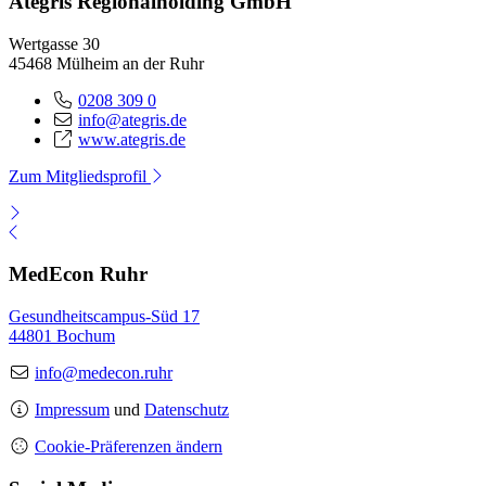
Ategris Regionalholding GmbH
Wertgasse 30
45468 Mülheim an der Ruhr
0208 309 0
info@ategris.de
www.ategris.de
Zum Mitgliedsprofil
MedEcon Ruhr
Gesundheitscampus-Süd 17
44801 Bochum
info@medecon.ruhr
Impressum
und
Datenschutz
Cookie-Präferenzen ändern