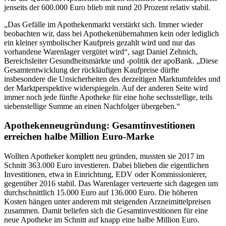
jenseits der 600.000 Euro blieb mit rund 20 Prozent relativ stabil.
„Das Gefälle im Apothekenmarkt verstärkt sich. Immer wieder
beobachten wir, dass bei Apothekenübernahmen kein oder lediglich
ein kleiner symbolischer Kaufpreis gezahlt wird und nur das
vorhandene Warenlager vergütet wird“, sagt Daniel Zehnich,
Bereichsleiter Gesundheitsmärkte und -politik der apoBank. „Diese
Gesamtentwicklung der rückläufigen Kaufpreise dürfte
insbesondere die Unsicherheiten des derzeitigen Marktumfeldes und
der Marktperspektive widerspiegeln. Auf der anderen Seite wird
immer noch jede fünfte Apotheke für eine hohe sechsstellige, teils
siebenstellige Summe an einen Nachfolger übergeben.“
Apothekenneugründung: Gesamtinvestitionen
erreichen halbe Million Euro-Marke
Wollten Apotheker komplett neu gründen, mussten sie 2017 im
Schnitt 363.000 Euro investieren. Dabei blieben die eigentlichen
Investitionen, etwa in Einrichtung, EDV oder Kommissionierer,
gegenüber 2016 stabil. Das Warenlager verteuerte sich dagegen um
durchschnittlich 15.000 Euro auf 136.000 Euro. Die höheren
Kosten hängen unter anderem mit steigenden Arzneimittelpreisen
zusammen. Damit beliefen sich die Gesamtinvestitionen für eine
neue Apotheke im Schnitt auf knapp eine halbe Million Euro.