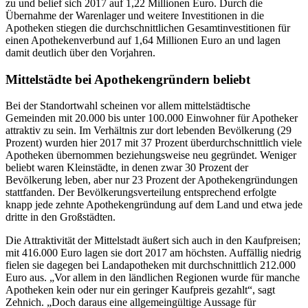
zu und belief sich 2017 auf 1,22 Millionen Euro. Durch die
Übernahme der Warenlager und weitere Investitionen in die
Apotheken stiegen die durchschnittlichen Gesamtinvestitionen für
einen Apothekenverbund auf 1,64 Millionen Euro an und lagen
damit deutlich über den Vorjahren.
Mittelstädte bei Apothekengründern beliebt
Bei der Standortwahl scheinen vor allem mittelstädtische
Gemeinden mit 20.000 bis unter 100.000 Einwohner für Apotheker
attraktiv zu sein. Im Verhältnis zur dort lebenden Bevölkerung (29
Prozent) wurden hier 2017 mit 37 Prozent überdurchschnittlich viele
Apotheken übernommen beziehungsweise neu gegründet. Weniger
beliebt waren Kleinstädte, in denen zwar 30 Prozent der
Bevölkerung leben, aber nur 23 Prozent der Apothekengründungen
stattfanden. Der Bevölkerungsverteilung entsprechend erfolgte
knapp jede zehnte Apothekengründung auf dem Land und etwa jede
dritte in den Großstädten.
Die Attraktivität der Mittelstadt äußert sich auch in den Kaufpreisen;
mit 416.000 Euro lagen sie dort 2017 am höchsten. Auffällig niedrig
fielen sie dagegen bei Landapotheken mit durchschnittlich 212.000
Euro aus. „Vor allem in den ländlichen Regionen wurde für manche
Apotheken kein oder nur ein geringer Kaufpreis gezahlt“, sagt
Zehnich. „Doch daraus eine allgemeingültige Aussage für