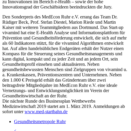
zu Innovationen im Bereich e-Health – sowie der hohe
Innovationsgrad der Geschäftsideen beeindruckten die Jury.
Den Sonderpreis des MedEcon Ruhr e.V. errang das Team Dr.
Rüdiger Beck, Prof. Stefan Diestel, Marion Riede und Martin
Kaiser mit weiteren Teammitgliedern aus Dortmund. Das Start-up
vivamind hat eine E-Health Analyse und Informationsplattform für
Prävention und Gesundheitsförderung entwickelt, die sich auf mehr
als 60 Indikatoren stützt, für die vivamind Algorithmen entwickelt
hat. Auf allen handelsüblichen Endgeräten erhält der Nutzer einen
Kompass für die Steuerung seines Gesundheitsmanagements und
kann digital, kompakt und zu jeder Zeit und an jedem Ort, sein
Gesundheitsprofil einsehen und aktualisieren. Neben
gesundheitsbewussten Menschen sind Zielgruppen von vivamind u.
a. Krankenkassen, Präventionszentren und Unternehmen. Neben
den 1.000 € Preisgeld erhält das Gründerteam über zwei
beitragsfreie Mitgliedsjahre im MedEcon Ruhr e.V. eine ideale
Vernetzungs- und Entwicklungsmöglichkeit im Verein der
Gesundheitswirtschaft an der Ruhr.
Die nächste Runde des Businessplan Wettbewerbs
Medizinwirtschaft 2019 startet am 1. März 2019. Anmeldungen ab
sofort unter
www.med-startbahn.de
Gesundheitsmetropole Ruhr