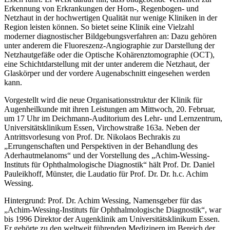
Erkennung von Erkrankungen der Horn-, Regenbogen- und
Netzhaut in der hochwertigen Qualität nur wenige Kliniken in der
Region leisten können. So bietet seine Klinik eine Vielzahl
moderner diagnostischer Bildgebungsverfahren an: Dazu gehören
unter anderem die Fluoreszenz-Angiographie zur Darstellung der
Netzhautgefäße oder die Optische Kohärenztomographie (OCT),
eine Schichtdarstellung mit der unter anderem die Netzhaut, der
Glaskörper und der vordere Augenabschnitt eingesehen werden
kann.
Vorgestellt wird die neue Organisationsstruktur der Klinik für
Augenheilkunde mit ihren Leistungen am Mittwoch, 20. Februar,
um 17 Uhr im Deichmann-Auditorium des Lehr- und Lernzentrum,
Universitätsklinikum Essen, Virchowstraße 163a. Neben der
Antrittsvorlesung von Prof. Dr. Nikolaos Bechrakis zu
„Errungenschaften und Perspektiven in der Behandlung des
Aderhautmelanoms“ und der Vorstellung des „Achim-Wessing-
Instituts für Ophthalmologische Diagnostik“ hält Prof. Dr. Daniel
Pauleikhoff, Münster, die Laudatio für Prof. Dr. Dr. h.c. Achim
Wessing.
Hintergrund: Prof. Dr. Achim Wessing, Namensgeber für das
„Achim-Wessing-Instituts für Ophthalmologische Diagnostik“, war
bis 1996 Direktor der Augenklinik am Universitätsklinikum Essen.
Er gehörte zu den weltweit führenden Medizinern im Bereich der