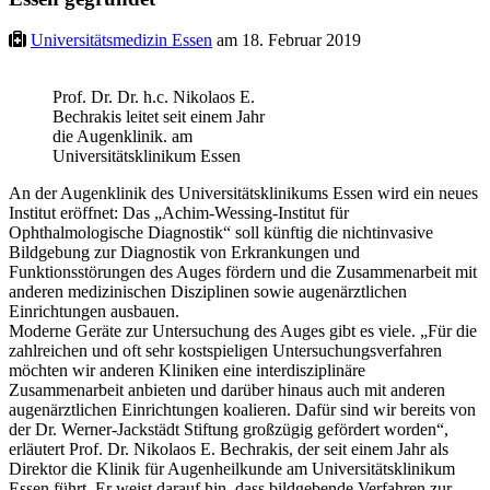
Universitätsmedizin Essen
am 18. Februar 2019
Prof. Dr. Dr. h.c. Nikolaos E.
Bechrakis leitet seit einem Jahr
die Augenklinik. am
Universitätsklinikum Essen
An der Augenklinik des Universitätsklinikums Essen wird ein neues
Institut eröffnet: Das „Achim-Wessing-Institut für
Ophthalmologische Diagnostik“ soll künftig die nichtinvasive
Bildgebung zur Diagnostik von Erkrankungen und
Funktionsstörungen des Auges fördern und die Zusammenarbeit mit
anderen medizinischen Disziplinen sowie augenärztlichen
Einrichtungen ausbauen.
Moderne Geräte zur Untersuchung des Auges gibt es viele. „Für die
zahlreichen und oft sehr kostspieligen Untersuchungsverfahren
möchten wir anderen Kliniken eine interdisziplinäre
Zusammenarbeit anbieten und darüber hinaus auch mit anderen
augenärztlichen Einrichtungen koalieren. Dafür sind wir bereits von
der Dr. Werner-Jackstädt Stiftung großzügig gefördert worden“,
erläutert Prof. Dr. Nikolaos E. Bechrakis, der seit einem Jahr als
Direktor die Klinik für Augenheilkunde am Universitätsklinikum
Essen führt. Er weist darauf hin, dass bildgebende Verfahren zur