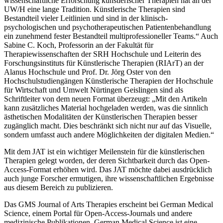
wissenschaftliche Erforschung künstlerischer Therapien hat an der
UW/H eine lange Tradition. Künstlerische Therapien sind
Bestandteil vieler Leitlinien und sind in der klinisch-
psychologischen und psychotherapeutischen Patientenbehandlung
ein zunehmend fester Bestandteil multiprofessioneller Teams.“ Auch
Sabine C. Koch, Professorin an der Fakultät für
Therapiewissenschaften der SRH Hochschule und Leiterin des
Forschungsinstituts für Künstlerische Therapien (RIArT) an der
Alanus Hochschule und Prof. Dr. Jörg Oster von den
Hochschulstudiengängen Künstlerische Therapien der Hochschule
für Wirtschaft und Umwelt Nürtingen Geislingen sind als
Schriftleiter von dem neuen Format überzeugt: „Mit den Artikeln
kann zusätzliches Material hochgeladen werden, was die sinnlich
ästhetischen Modalitäten der Künstlerischen Therapien besser
zugänglich macht. Dies beschränkt sich nicht nur auf das Visuelle,
sondern umfasst auch andere Möglichkeiten der digitalen Medien.“
Mit dem JAT ist ein wichtiger Meilenstein für die künstlerischen
Therapien gelegt worden, der deren Sichtbarkeit durch das Open-
Access-Format erhöhen wird. Das JAT möchte dabei ausdrücklich
auch junge Forscher ermutigen, ihre wissenschaftlichen Ergebnisse
aus diesem Bereich zu publizieren.
Das GMS Journal of Arts Therapies erscheint bei German Medical
Science, einem Portal für Open-Access-Journals und andere
medizinische Publikationen. German Medical Science ist eine