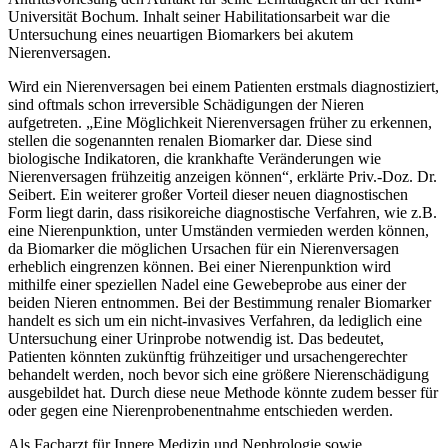
Universität Bochum. Inhalt seiner Habilitationsarbeit war die
Untersuchung eines neuartigen Biomarkers bei akutem
Nierenversagen.
Wird ein Nierenversagen bei einem Patienten erstmals diagnostiziert,
sind oftmals schon irreversible Schädigungen der Nieren
aufgetreten. „Eine Möglichkeit Nierenversagen früher zu erkennen,
stellen die sogenannten renalen Biomarker dar. Diese sind
biologische Indikatoren, die krankhafte Veränderungen wie
Nierenversagen frühzeitig anzeigen können“, erklärte Priv.-Doz. Dr.
Seibert. Ein weiterer großer Vorteil dieser neuen diagnostischen
Form liegt darin, dass risikoreiche diagnostische Verfahren, wie z.B.
eine Nierenpunktion, unter Umständen vermieden werden können,
da Biomarker die möglichen Ursachen für ein Nierenversagen
erheblich eingrenzen können. Bei einer Nierenpunktion wird
mithilfe einer speziellen Nadel eine Gewebeprobe aus einer der
beiden Nieren entnommen. Bei der Bestimmung renaler Biomarker
handelt es sich um ein nicht-invasives Verfahren, da lediglich eine
Untersuchung einer Urinprobe notwendig ist. Das bedeutet,
Patienten könnten zukünftig frühzeitiger und ursachengerechter
behandelt werden, noch bevor sich eine größere Nierenschädigung
ausgebildet hat. Durch diese neue Methode könnte zudem besser für
oder gegen eine Nierenprobenentnahme entschieden werden.
Als Facharzt für Innere Medizin und Nephrologie sowie