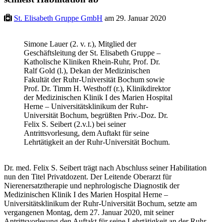
St. Elisabeth Gruppe GmbH
am 29. Januar 2020
Simone Lauer (2. v. r.), Mitglied der
Geschäftsleitung der St. Elisabeth Gruppe –
Katholische Kliniken Rhein-Ruhr, Prof. Dr.
Ralf Gold (l.), Dekan der Medizinischen
Fakultät der Ruhr-Universität Bochum sowie
Prof. Dr. Timm H. Westhoff (r.), Klinikdirektor
der Medizinischen Klinik I des Marien Hospital
Herne – Universitätsklinikum der Ruhr-
Universität Bochum, begrüßten Priv.-Doz. Dr.
Felix S. Seibert (2.v.l.) bei seiner
Antrittsvorlesung, dem Auftakt für seine
Lehrtätigkeit an der Ruhr-Universität Bochum.
Dr. med. Felix S. Seibert trägt nach Abschluss seiner Habilitation
nun den Titel Privatdozent. Der Leitende Oberarzt für
Nierenersatztherapie und nephrologische Diagnostik der
Medizinischen Klinik I des Marien Hospital Herne –
Universitätsklinikum der Ruhr-Universität Bochum, setzte am
vergangenen Montag, dem 27. Januar 2020, mit seiner
Antrittsvorlesung den Auftakt für seine Lehrtätigkeit an der Ruhr-