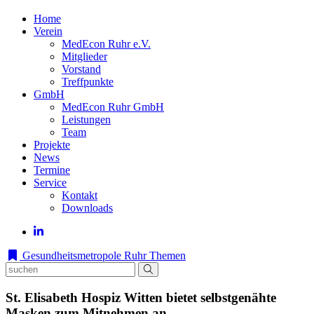
Home
Verein
MedEcon Ruhr e.V.
Mitglieder
Vorstand
Treffpunkte
GmbH
MedEcon Ruhr GmbH
Leistungen
Team
Projekte
News
Termine
Service
Kontakt
Downloads
Gesundheitsmetropole Ruhr
Themen
St. Elisabeth Hospiz Witten bietet selbstgenähte
Masken zum Mitnehmen an