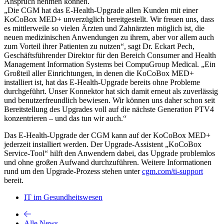
Anspruch nehmen können.
„Die CGM hat das E-Health-Upgrade allen Kunden mit einer
KoCoBox MED+ unverzüglich bereitgestellt. Wir freuen uns, dass
es mittlerweile so vielen Ärzten und Zahnärzten möglich ist, die
neuen medizinischen Anwendungen zu ihrem, aber vor allem auch
zum Vorteil ihrer Patienten zu nutzen“, sagt Dr. Eckart Pech,
Geschäftsführender Direktor für den Bereich Consumer and Health
Management Information Systems bei CompuGroup Medical. „Ein
Großteil aller Einrichtungen, in denen die KoCoBox MED+
installiert ist, hat das E-Health-Upgrade bereits ohne Probleme
durchgeführt. Unser Konnektor hat sich damit erneut als zuverlässig
und benutzerfreundlich bewiesen. Wir können uns daher schon seit
Bereitstellung des Upgrades voll auf die nächste Generation PTV4
konzentrieren – und das tun wir auch.“
Das E-Health-Upgrade der CGM kann auf der KoCoBox MED+
jederzeit installiert werden. Der Upgrade-Assistent „KoCoBox
Service-Tool“ hilft den Anwendern dabei, das Upgrade problemlos
und ohne großen Aufwand durchzuführen. Weitere Informationen
rund um den Upgrade-Prozess stehen unter
cgm.com/ti-support
bereit.
IT im Gesundheitswesen
Alle News