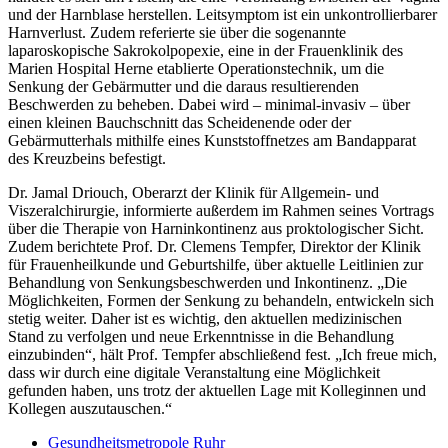
und der Harnblase herstellen. Leitsymptom ist ein unkontrollierbarer
Harnverlust. Zudem referierte sie über die sogenannte
laparoskopische Sakrokolpopexie, eine in der Frauenklinik des
Marien Hospital Herne etablierte Operationstechnik, um die
Senkung der Gebärmutter und die daraus resultierenden
Beschwerden zu beheben. Dabei wird – minimal-invasiv – über
einen kleinen Bauchschnitt das Scheidenende oder der
Gebärmutterhals mithilfe eines Kunststoffnetzes am Bandapparat
des Kreuzbeins befestigt.
Dr. Jamal Driouch, Oberarzt der Klinik für Allgemein- und
Viszeralchirurgie, informierte außerdem im Rahmen seines Vortrags
über die Therapie von Harninkontinenz aus proktologischer Sicht.
Zudem berichtete Prof. Dr. Clemens Tempfer, Direktor der Klinik
für Frauenheilkunde und Geburtshilfe, über aktuelle Leitlinien zur
Behandlung von Senkungsbeschwerden und Inkontinenz. „Die
Möglichkeiten, Formen der Senkung zu behandeln, entwickeln sich
stetig weiter. Daher ist es wichtig, den aktuellen medizinischen
Stand zu verfolgen und neue Erkenntnisse in die Behandlung
einzubinden“, hält Prof. Tempfer abschließend fest. „Ich freue mich,
dass wir durch eine digitale Veranstaltung eine Möglichkeit
gefunden haben, uns trotz der aktuellen Lage mit Kolleginnen und
Kollegen auszutauschen.“
Gesundheitsmetropole Ruhr