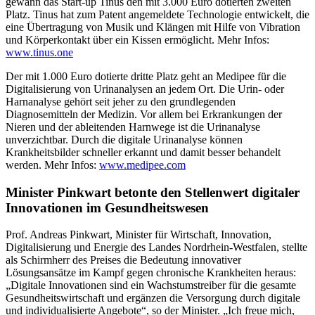
gewann das Start-up Tinus den mit 3.000 Euro dotierten zweiten
Platz. Tinus hat zum Patent angemeldete Technologie entwickelt, die
eine Übertragung von Musik und Klängen mit Hilfe von Vibration
und Körperkontakt über ein Kissen ermöglicht. Mehr Infos:
www.tinus.one
Der mit 1.000 Euro dotierte dritte Platz geht an Medipee für die
Digitalisierung von Urinanalysen an jedem Ort. Die Urin- oder
Harnanalyse gehört seit jeher zu den grundlegenden
Diagnosemitteln der Medizin. Vor allem bei Erkrankungen der
Nieren und der ableitenden Harnwege ist die Urinanalyse
unverzichtbar. Durch die digitale Urinanalyse können
Krankheitsbilder schneller erkannt und damit besser behandelt
werden. Mehr Infos:
www.medipee.com
Minister Pinkwart betonte den Stellenwert digitaler
Innovationen im Gesundheitswesen
Prof. Andreas Pinkwart, Minister für Wirtschaft, Innovation,
Digitalisierung und Energie des Landes Nordrhein-Westfalen, stellte
als Schirmherr des Preises die Bedeutung innovativer
Lösungsansätze im Kampf gegen chronische Krankheiten heraus:
„Digitale Innovationen sind ein Wachstumstreiber für die gesamte
Gesundheitswirtschaft und ergänzen die Versorgung durch digitale
und individualisierte Angebote“, so der Minister. „Ich freue mich,