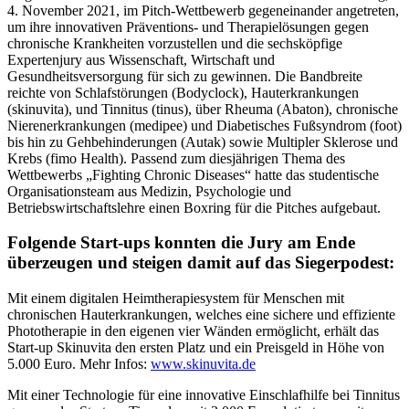
4. November 2021, im Pitch-Wettbewerb gegeneinander angetreten,
um ihre innovativen Präventions- und Therapielösungen gegen
chronische Krankheiten vorzustellen und die sechsköpfige
Expertenjury aus Wissenschaft, Wirtschaft und
Gesundheitsversorgung für sich zu gewinnen. Die Bandbreite
reichte von Schlafstörungen (Bodyclock), Hauterkrankungen
(skinuvita), und Tinnitus (tinus), über Rheuma (Abaton), chronische
Nierenerkrankungen (medipee) und Diabetisches Fußsyndrom (foot)
bis hin zu Gehbehinderungen (Autak) sowie Multipler Sklerose und
Krebs (fimo Health). Passend zum diesjährigen Thema des
Wettbewerbs „Fighting Chronic Diseases“ hatte das studentische
Organisationsteam aus Medizin, Psychologie und
Betriebswirtschaftslehre einen Boxring für die Pitches aufgebaut.
Folgende Start-ups konnten die Jury am Ende
überzeugen und steigen damit auf das Siegerpodest:
Mit einem digitalen Heimtherapiesystem für Menschen mit
chronischen Hauterkrankungen, welches eine sichere und effiziente
Phototherapie in den eigenen vier Wänden ermöglicht, erhält das
Start-up Skinuvita den ersten Platz und ein Preisgeld in Höhe von
5.000 Euro. Mehr Infos:
www.skinuvita.de
Mit einer Technologie für eine innovative Einschlafhilfe bei Tinnitus