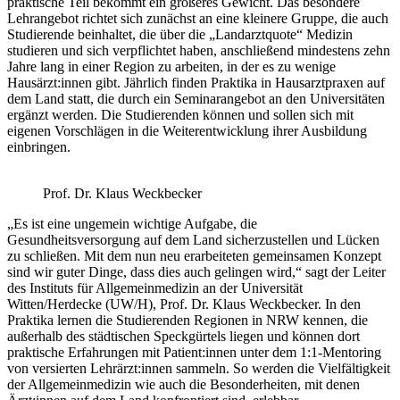
praktische Teil bekommt ein größeres Gewicht. Das besondere
Lehrangebot richtet sich zunächst an eine kleinere Gruppe, die auch
Studierende beinhaltet, die über die „Landarztquote“ Medizin
studieren und sich verpflichtet haben, anschließend mindestens zehn
Jahre lang in einer Region zu arbeiten, in der es zu wenige
Hausärzt:innen gibt. Jährlich finden Praktika in Hausarztpraxen auf
dem Land statt, die durch ein Seminarangebot an den Universitäten
ergänzt werden. Die Studierenden können und sollen sich mit
eigenen Vorschlägen in die Weiterentwicklung ihrer Ausbildung
einbringen.
Prof. Dr. Klaus Weckbecker
„Es ist eine ungemein wichtige Aufgabe, die
Gesundheitsversorgung auf dem Land sicherzustellen und Lücken
zu schließen. Mit dem nun neu erarbeiteten gemeinsamen Konzept
sind wir guter Dinge, dass dies auch gelingen wird,“ sagt der Leiter
des Instituts für Allgemeinmedizin an der Universität
Witten/Herdecke (UW/H), Prof. Dr. Klaus Weckbecker. In den
Praktika lernen die Studierenden Regionen in NRW kennen, die
außerhalb des städtischen Speckgürtels liegen und können dort
praktische Erfahrungen mit Patient:innen unter dem 1:1-Mentoring
von versierten Lehrärzt:innen sammeln. So werden die Vielfältigkeit
der Allgemeinmedizin wie auch die Besonderheiten, mit denen