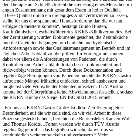
der Therapie an. Schließlich steht die Genesung eines Menschen im
engen Zusammenhang mit gesundem Essen in hoher Qualität.
„Diese Qualität durch ein dreitägiges Audit zertifizieren zu lassen,
stellte für uns eine spannende Herausforderung dar, die wir nun
erfolgreich meistern konnten“, bestätigt Guido Bunten,
Kaufmännischer Geschäftsführer des KKRN-Klinikverbundes. Bei
der Zertifizierung wurden Dokumente gesichtet, die Zentralküche
und die Cafeterien begangen, um bauliche und hygienische
Anforderungen sowie das Qualitätsmanagement im Betrieb und im
täglichen Arbeitsablauf zu überprüfen. Im Vordergrund standen
dabei vor allem die Anforderungen von Patienten, die durch
Kontrollen und Arbeitsabläufe fortan besser dokumentiert und
rückverfolgt werden können. Durch diese Dokumentation und
regelmäßige Befragungen von Patienten möchte die KKRN-Gastro
auftretende Mängel frühzeitig entdecken, schnell ausbessern und
möglichst viele Wünsche der Patienten umsetzen. TÜV Austria
konnte bei der Überprüfung keine Abweichungen feststellen, sodass
die KKRN-Küche das Siegel EN ISO 9001:2015 erhielt.
„Für uns als KKRN-Gastro GmbH ist diese Zertifizierung eine
Besonderheit, auf die wir stolz sind, da wir viel Arbeit in diese
Prozesse gesteckt haben“, berichten die Betriebsleiter Karsten Wolf
und Thomas Kordts. „Fortan werden wir durch TÜV Austria
regelmäßig geprüft – das begrüßen wir sehr, da wir uns so
kontinuierlich weiterentwickeln und verbessern.“ Mehr