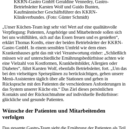
KKRN-Gastro GmbH Geraldine Vennedey, Gastro-
Betriebsleiter Karsten Wolf und Guido Bunten,
Kaufmännischer Geschäftsführer des KKRN-
Klinikverbundes. (Foto: Günter Schmidt)
„Unser Küchen-Team legt sehr viel Wert auf eine qualitätsvolle
Verpflegung: Patienten, Angehörige und Mitarbeitende sollen sich
bei uns wohlfühlen, sich auf das Essen freuen und es genießen“,
erklärt Thomas Kordts, einer der beiden Betriebsleiter der KKRN-
Gastro GmbH. In einem sensiblen Umfeld wie dem eines
Krankenhauses geht das mit viel Verantwortung einher: „Schließlich
müssen wir auf unterschiedliche Ernährungsbedürfnisse achten wie
eine Vielzahl von Kostformen, Krankheitsbilder, Allergien oder
Diabetes“, führt Karsten Wolf, ebenfalls Betriebsleiter, fort. „Um das
bei den vielseitigen Speiseplänen zu berücksichtigen, gehen unsere
Menü-Assistenten täglich über alle Stationen und geben in
Rücksprache mit den Patienten die verschiedenen Anforderungen in
das System unserer Küche ein.“ Das Ziel dieses persönlichen
Kontakts und der Rücksichtnahme auf individuelle Bedürfnisse:
glückliche und gesunde Patienten.
Wünsche der Patienten und Mitarbeitenden
verfolgen
Das gesamte Gastro-Team sieht die Ernährung der Patienten als Teil