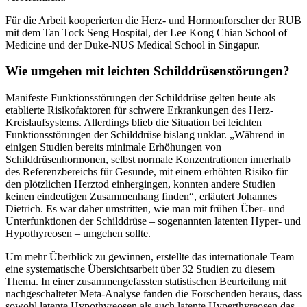
Für die Arbeit kooperierten die Herz- und Hormonforscher der RUB
mit dem Tan Tock Seng Hospital, der Lee Kong Chian School of
Medicine und der Duke-NUS Medical School in Singapur.
Wie umgehen mit leichten Schilddrüsenstörungen?
Manifeste Funktionsstörungen der Schilddrüse gelten heute als
etablierte Risikofaktoren für schwere Erkrankungen des Herz-
Kreislaufsystems. Allerdings blieb die Situation bei leichten
Funktionsstörungen der Schilddrüse bislang unklar. „Während in
einigen Studien bereits minimale Erhöhungen von
Schilddrüsenhormonen, selbst normale Konzentrationen innerhalb
des Referenzbereichs für Gesunde, mit einem erhöhten Risiko für
den plötzlichen Herztod einhergingen, konnten andere Studien
keinen eindeutigen Zusammenhang finden“, erläutert Johannes
Dietrich. Es war daher umstritten, wie man mit frühen Über- und
Unterfunktionen der Schilddrüse – sogenannten latenten Hyper- und
Hypothyreosen – umgehen sollte.
Um mehr Überblick zu gewinnen, erstellte das internationale Team
eine systematische Übersichtsarbeit über 32 Studien zu diesem
Thema. In einer zusammengefassten statistischen Beurteilung mit
nachgeschalteter Meta-Analyse fanden die Forschenden heraus, dass
sowohl latente Hypothyreosen als auch latente Hyperthyreosen das