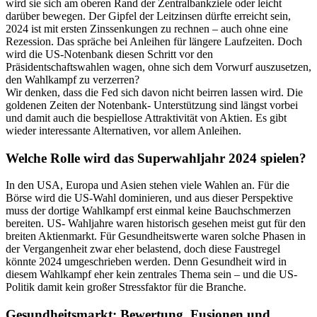
wird sie sich am oberen Rand der Zentralbankziele oder leicht
darüber bewegen. Der Gipfel der Leitzinsen dürfte erreicht sein,
2024 ist mit ersten Zinssenkungen zu rechnen – auch ohne eine
Rezession. Das spräche bei Anleihen für längere Laufzeiten. Doch
wird die US-Notenbank diesen Schritt vor den
Präsidentschaftswahlen wagen, ohne sich dem Vorwurf auszusetzen,
den Wahlkampf zu verzerren?
Wir denken, dass die Fed sich davon nicht beirren lassen wird. Die
goldenen Zeiten der Notenbank- Unterstützung sind längst vorbei
und damit auch die bespiellose Attraktivität von Aktien. Es gibt
wieder interessante Alternativen, vor allem Anleihen.
Welche Rolle wird das Superwahljahr 2024 spielen?
In den USA, Europa und Asien stehen viele Wahlen an. Für die
Börse wird die US-Wahl dominieren, und aus dieser Perspektive
muss der dortige Wahlkampf erst einmal keine Bauchschmerzen
bereiten. US- Wahljahre waren historisch gesehen meist gut für den
breiten Aktienmarkt. Für Gesundheitswerte waren solche Phasen in
der Vergangenheit zwar eher belastend, doch diese Faustregel
könnte 2024 umgeschrieben werden. Denn Gesundheit wird in
diesem Wahlkampf eher kein zentrales Thema sein – und die US-
Politik damit kein großer Stressfaktor für die Branche.
Gesundheitsmarkt: Bewertung, Fusionen und