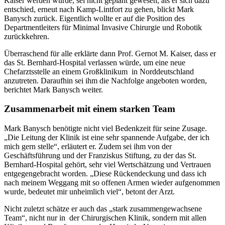
Kaiser werden würde, sei nicht geplant gewesen, als er sich dazu
entschied, erneut nach Kamp-Lintfort zu gehen, blickt Mark
Banysch zurück. Eigentlich wollte er auf die Position des
Departmentleiters für Minimal Invasive Chirurgie und Robotik
zurückkehren.
Überraschend für alle erklärte dann Prof. Gernot M. Kaiser, dass er
das St. Bernhard-Hospital verlassen würde, um eine neue
Chefarztsstelle an einem Großklinikum in Norddeutschland
anzutreten. Daraufhin sei ihm die Nachfolge angeboten worden,
berichtet Mark Banysch weiter.
Zusammenarbeit mit einem starken Team
Mark Banysch benötigte nicht viel Bedenkzeit für seine Zusage.
„Die Leitung der Klinik ist eine sehr spannende Aufgabe, der ich
mich gern stelle“, erläutert er. Zudem sei ihm von der
Geschäftsführung und der Franziskus Stiftung, zu der das St.
Bernhard-Hospital gehört, sehr viel Wertschätzung und Vertrauen
entgegengebracht worden. „Diese Rückendeckung und dass ich
nach meinem Weggang mit so offenen Armen wieder aufgenommen
wurde, bedeutet mir unheimlich viel“, betont der Arzt.
Nicht zuletzt schätze er auch das „stark zusammengewachsene
Team“, nicht nur in der Chirurgischen Klinik, sondern mit allen