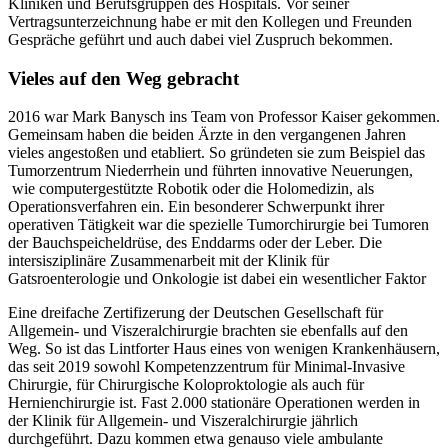
Kliniken und Berufsgruppen des Hospitals. Vor seiner
Vertragsunterzeichnung habe er mit den Kollegen und Freunden
Gespräche geführt und auch dabei viel Zuspruch bekommen.
Vieles auf den Weg gebracht
2016 war Mark Banysch ins Team von Professor Kaiser gekommen.
Gemeinsam haben die beiden Ärzte in den vergangenen Jahren
vieles angestoßen und etabliert. So gründeten sie zum Beispiel das
Tumorzentrum Niederrhein und führten innovative Neuerungen,
wie computergestützte Robotik oder die Holomedizin, als
Operationsverfahren ein. Ein besonderer Schwerpunkt ihrer
operativen Tätigkeit war die spezielle Tumorchirurgie bei Tumoren
der Bauchspeicheldrüse, des Enddarms oder der Leber. Die
intersisziplinäre Zusammenarbeit mit der Klinik für
Gatsroenterologie und Onkologie ist dabei ein wesentlicher Faktor
Eine dreifache Zertifizerung der Deutschen Gesellschaft für
Allgemein- und Viszeralchirurgie brachten sie ebenfalls auf den
Weg. So ist das Lintforter Haus eines von wenigen Krankenhäusern,
das seit 2019 sowohl Kompetenzzentrum für Minimal-Invasive
Chirurgie, für Chirurgische Koloproktologie als auch für
Hernienchirurgie ist. Fast 2.000 stationäre Operationen werden in
der Klinik für Allgemein- und Viszeralchirurgie jährlich
durchgeführt. Dazu kommen etwa genauso viele ambulante