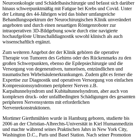
Neuroonkologie und Schädelbasischirurgie und befasst sich darüber
hinaus schwerpunktmäßig mit Fatigue bei Krebs und Covid. Unter
der Leitung des 44-Jährigen wird das bisher umfangreiche
Behandlungsspektrum der Neurochirurgischen Klinik unverändert
angeboten und durch einen neuartigen Röntgenroboter zur
intraoperativen 3D-Bildgebung sowie durch eine navigierte
hochaufgelöste Ultraschalldiagnostik sowohl klinisch als auch
wissenschaftlich ergänzt.
Zum weiteren Angebot der der Klinik gehören die operative
Therapie von Tumoren des Gehirns oder des Rückenmarks zu den
großen Schwerpunkten, ebenso die Epilepsiechirurgie und die
Versorgung von degenerativen, tumorösen, entzündlichen und
traumatischen Wirbelsäulenerkrankungen. Zudem gibt es ferner die
Expertise zur Diagnostik und operativen Versorgung von einfachen
Kompressionssyndromen peripherer Nerven z.B.
Karpaltunnelsyndrom und Kubitaltunnelsyndrom, aber auch von
komplexen druck- oder unfallbedingten Schädigungen des gesamten
peripheren Nervensystems mit erforderlichen
Nervenrekonstruktionen.
Mortimer Gierthmühlen wurde in Hamburg geboren, studierte bis
2006 an der Christian-Albrechts-Universität in Kiel Humanmedizin
und machte während seines Praktischen Jahrs in New York City,
Washington D.C., Paris und Basel Station. Nach seiner Promotion