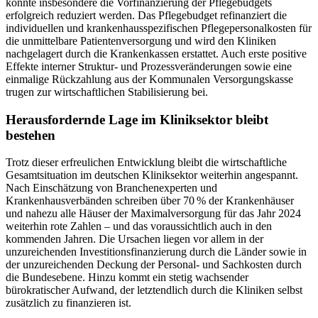
konnte insbesondere die Vorfinanzierung der Pflegebudgets
erfolgreich reduziert werden. Das Pflegebudget refinanziert die
individuellen und krankenhausspezifischen Pflegepersonalkosten für
die unmittelbare Patientenversorgung und wird den Kliniken
nachgelagert durch die Krankenkassen erstattet. Auch erste positive
Effekte interner Struktur- und Prozessveränderungen sowie eine
einmalige Rückzahlung aus der Kommunalen Versorgungskasse
trugen zur wirtschaftlichen Stabilisierung bei.
Herausfordernde Lage im Kliniksektor bleibt
bestehen
Trotz dieser erfreulichen Entwicklung bleibt die wirtschaftliche
Gesamtsituation im deutschen Kliniksektor weiterhin angespannt.
Nach Einschätzung von Branchenexperten und
Krankenhausverbänden schreiben über 70 % der Krankenhäuser
und nahezu alle Häuser der Maximalversorgung für das Jahr 2024
weiterhin rote Zahlen – und das voraussichtlich auch in den
kommenden Jahren. Die Ursachen liegen vor allem in der
unzureichenden Investitionsfinanzierung durch die Länder sowie in
der unzureichenden Deckung der Personal- und Sachkosten durch
die Bundesebene. Hinzu kommt ein stetig wachsender
bürokratischer Aufwand, der letztendlich durch die Kliniken selbst
zusätzlich zu finanzieren ist.