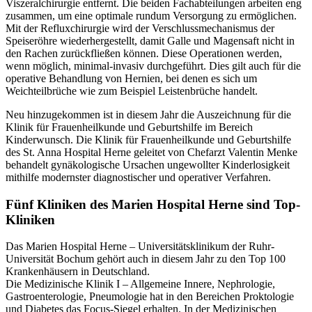
Viszeralchirurgie entfernt. Die beiden Fachabteilungen arbeiten eng
zusammen, um eine optimale rundum Versorgung zu ermöglichen.
Mit der Refluxchirurgie wird der Verschlussmechanismus der
Speiseröhre wiederhergestellt, damit Galle und Magensaft nicht in
den Rachen zurückfließen können. Diese Operationen werden,
wenn möglich, minimal-invasiv durchgeführt. Dies gilt auch für die
operative Behandlung von Hernien, bei denen es sich um
Weichteilbrüche wie zum Beispiel Leistenbrüche handelt.
Neu hinzugekommen ist in diesem Jahr die Auszeichnung für die
Klinik für Frauenheilkunde und Geburtshilfe im Bereich
Kinderwunsch. Die Klinik für Frauenheilkunde und Geburtshilfe
des St. Anna Hospital Herne geleitet von Chefarzt Valentin Menke
behandelt gynäkologische Ursachen ungewollter Kinderlosigkeit
mithilfe modernster diagnostischer und operativer Verfahren.
Fünf Kliniken des Marien Hospital Herne sind Top-
Kliniken
Das Marien Hospital Herne – Universitätsklinikum der Ruhr-
Universität Bochum gehört auch in diesem Jahr zu den Top 100
Krankenhäusern in Deutschland.
Die Medizinische Klinik I – Allgemeine Innere, Nephrologie,
Gastroenterologie, Pneumologie hat in den Bereichen Proktologie
und Diabetes das Focus-Siegel erhalten. In der Medizinischen