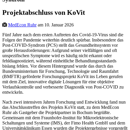
Projektabschluss von KoVit
MedEcon Ruhr
am 10. Januar 2026
Fünf Jahre nach dem ersten Auftreten des Covid-19-Virus sind die
Folgen der Pandemie weiterhin deutlich spürbar. Insbesondere das
Post-COVID-Syndrom (PCS) stellt das Gesundheitssystem vor
große Herausforderungen: Aufgrund seiner vielfältigen und oft
unspezifischen Symptome wird es häufig nicht erkannt oder
fehldiagnostiziert, während einheitliche Behandlungsstandards
bislang fehlen. Vor diesem Hintergrund wurde das durch das
Bundesministerium für Forschung, Technologie und Raumfahrt
(BMFTR) geförderte Forschungsprojekt KoVit ins Leben gerufen
mit dem Ziel, innovative digitale Lösungen für eine objektive
Verlaufskontrolle und verbesserte Diagnostik von Post-COVID zu
entwickeln.
Nach zwei intensiven Jahren Forschung und Entwicklung fand nun
das Abschlusstreffen des Projekts KoVit statt, zu dem MedEcon
Ruhr als Gastgeber die Projektpartner in Bochum begrüßte.
Gemeinsam mit dem Fraunhofer-Institut für Mikroelektronische
Schaltungen und Systeme (IMS), der Fimo Health GmbH und dem
Universitätsklinikum Essen wurden die Projektergebnisse vorgestellt