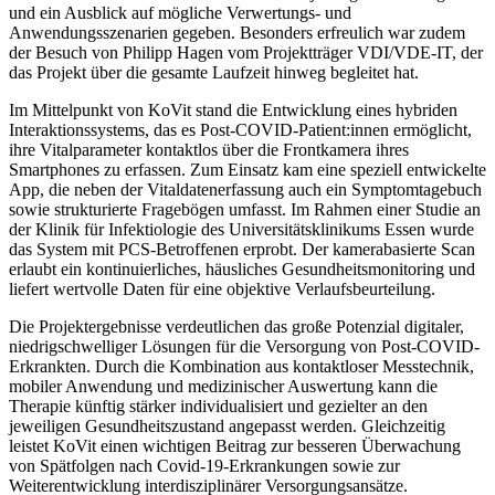
und ein Ausblick auf mögliche Verwertungs- und
Anwendungsszenarien gegeben. Besonders erfreulich war zudem
der Besuch von Philipp Hagen vom Projektträger VDI/VDE-IT, der
das Projekt über die gesamte Laufzeit hinweg begleitet hat.
Im Mittelpunkt von KoVit stand die Entwicklung eines hybriden
Interaktionssystems, das es Post-COVID-Patient:innen ermöglicht,
ihre Vitalparameter kontaktlos über die Frontkamera ihres
Smartphones zu erfassen. Zum Einsatz kam eine speziell entwickelte
App, die neben der Vitaldatenerfassung auch ein Symptomtagebuch
sowie strukturierte Fragebögen umfasst. Im Rahmen einer Studie an
der Klinik für Infektiologie des Universitätsklinikums Essen wurde
das System mit PCS-Betroffenen erprobt. Der kamerabasierte Scan
erlaubt ein kontinuierliches, häusliches Gesundheitsmonitoring und
liefert wertvolle Daten für eine objektive Verlaufsbeurteilung.
Die Projektergebnisse verdeutlichen das große Potenzial digitaler,
niedrigschwelliger Lösungen für die Versorgung von Post-COVID-
Erkrankten. Durch die Kombination aus kontaktloser Messtechnik,
mobiler Anwendung und medizinischer Auswertung kann die
Therapie künftig stärker individualisiert und gezielter an den
jeweiligen Gesundheitszustand angepasst werden. Gleichzeitig
leistet KoVit einen wichtigen Beitrag zur besseren Überwachung
von Spätfolgen nach Covid-19-Erkrankungen sowie zur
Weiterentwicklung interdisziplinärer Versorgungsansätze.