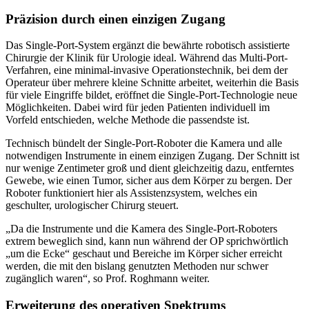
Präzision durch einen einzigen Zugang
Das Single-Port-System ergänzt die bewährte robotisch assistierte
Chirurgie der Klinik für Urologie ideal. Während das Multi-Port-
Verfahren, eine minimal-invasive Operationstechnik, bei dem der
Operateur über mehrere kleine Schnitte arbeitet, weiterhin die Basis
für viele Eingriffe bildet, eröffnet die Single-Port-Technologie neue
Möglichkeiten. Dabei wird für jeden Patienten individuell im
Vorfeld entschieden, welche Methode die passendste ist.
Technisch bündelt der Single-Port-Roboter die Kamera und alle
notwendigen Instrumente in einem einzigen Zugang. Der Schnitt ist
nur wenige Zentimeter groß und dient gleichzeitig dazu, entferntes
Gewebe, wie einen Tumor, sicher aus dem Körper zu bergen. Der
Roboter funktioniert hier als Assistenzsystem, welches ein
geschulter, urologischer Chirurg steuert.
„Da die Instrumente und die Kamera des Single-Port-Roboters
extrem beweglich sind, kann nun während der OP sprichwörtlich
„um die Ecke“ geschaut und Bereiche im Körper sicher erreicht
werden, die mit den bislang genutzten Methoden nur schwer
zugänglich waren“, so Prof. Roghmann weiter.
Erweiterung des operativen Spektrums