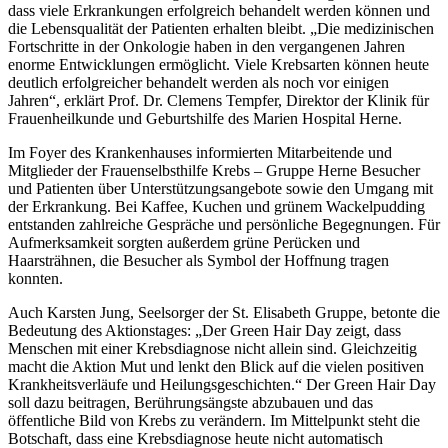
dass viele Erkrankungen erfolgreich behandelt werden können und
die Lebensqualität der Patienten erhalten bleibt. „Die medizinischen
Fortschritte in der Onkologie haben in den vergangenen Jahren
enorme Entwicklungen ermöglicht. Viele Krebsarten können heute
deutlich erfolgreicher behandelt werden als noch vor einigen
Jahren“, erklärt Prof. Dr. Clemens Tempfer, Direktor der Klinik für
Frauenheilkunde und Geburtshilfe des Marien Hospital Herne.
Im Foyer des Krankenhauses informierten Mitarbeitende und
Mitglieder der Frauenselbsthilfe Krebs – Gruppe Herne Besucher
und Patienten über Unterstützungsangebote sowie den Umgang mit
der Erkrankung. Bei Kaffee, Kuchen und grünem Wackelpudding
entstanden zahlreiche Gespräche und persönliche Begegnungen. Für
Aufmerksamkeit sorgten außerdem grüne Perücken und
Haarsträhnen, die Besucher als Symbol der Hoffnung tragen
konnten.
Auch Karsten Jung, Seelsorger der St. Elisabeth Gruppe, betonte die
Bedeutung des Aktionstages: „Der Green Hair Day zeigt, dass
Menschen mit einer Krebsdiagnose nicht allein sind. Gleichzeitig
macht die Aktion Mut und lenkt den Blick auf die vielen positiven
Krankheitsverläufe und Heilungsgeschichten.“ Der Green Hair Day
soll dazu beitragen, Berührungsängste abzubauen und das
öffentliche Bild von Krebs zu verändern. Im Mittelpunkt steht die
Botschaft, dass eine Krebsdiagnose heute nicht automatisch