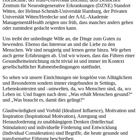
Zentrum für Neurodegenerative Erkrankungen (DZNE) Standort
Witten, der Helmut-Schmidt-Universität Hamburg, der Privaten
Universität Witten/Herdecke und der AAL-Akademie
Management4Health zeigten uns früh, dass manches anders gehen
oder zumindest gedacht werden kann.
Uns treibt der unbedingte Wille an, die Dinge zum Guten zu
bewenden. Ebenso das Interesse an und die Liebe zu den
Menschen. Wir sind neugierig und lernen gerne hinzu. Wir geben
auch gerne Erfahrungen ab. Und wir wissen, dass das Führen einer
Gesundheitseinrichtung nicht trivial ist und immer im Kontext
gesellschaftlicher Rahmenbedingungen stattfindet.
So sehen wir unsere Einrichtungen nie losgelöst von Alltäglichem
und Besonderem sondern immer eingebunden in Settings,
Lebenskontexten und –umwelten, da, wo Menschen sind, da, wo
Leben ist. Und fragen nach dem: „Was erhält Menschen gesund?“
und „Was braucht es, damit dies gelingt?“
Glaubwürdigkeit und Vorbild (Idealized Influence), Motivation und
Inspiration (Inspirational Motivation), Anregung und
Herausforderung zu unabhängigem Denken (Intellectual
Stimulation) und individuelle Förderung und Entwicklung
(Individual Consideration) sind Begriffe, die heute gesunde und
transformative Führung beschreiben.