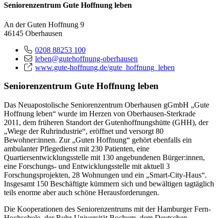
Seniorenzentrum Gute Hoffnung leben
An der Guten Hoffnung 9
46145 Oberhausen
0208 88253 100
leben@gutehoffnung-oberhausen
www.gute-hoffnung.de/gute_hoffnung_leben
Seniorenzentrum Gute Hoffnung leben
Das Neuapostolische Seniorenzentrum Oberhausen gGmbH „Gute
Hoffnung leben“ wurde im Herzen von Oberhausen-Sterkrade
2011, dem früheren Standort der Gutenhoffnungshütte (GHH), der
„Wiege der Ruhrindustrie“, eröffnet und versorgt 80
Bewohner:innen. Zur „Guten Hoffnung“ gehört ebenfalls ein
ambulanter Pflegedienst mit 230 Patienten, eine
Quartiersentwicklungsstelle mit 130 angebundenen Bürger:innen,
eine Forschungs- und Entwicklungsstelle mit aktuell 3
Forschungsprojekten, 28 Wohnungen und ein „Smart-City-Haus“.
Insgesamt 150 Beschäftigte kümmern sich und bewältigen tagtäglich
teils enorme aber auch schöne Herausforderungen.
Die Kooperationen des Seniorenzentrums mit der Hamburger Fern-
Hochschule, der Ruhr-Universität Bochum, dem Deutschen