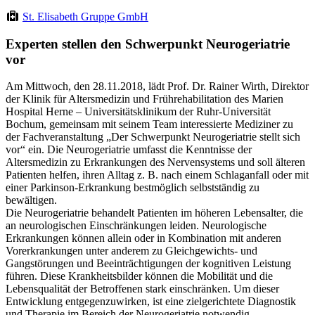
St. Elisabeth Gruppe GmbH
Experten stellen den Schwerpunkt Neurogeriatrie
vor
Am Mittwoch, den 28.11.2018, lädt Prof. Dr. Rainer Wirth, Direktor
der Klinik für Altersmedizin und Frührehabilitation des Marien
Hospital Herne – Universitätsklinikum der Ruhr-Universität
Bochum, gemeinsam mit seinem Team interessierte Mediziner zu
der Fachveranstaltung „Der Schwerpunkt Neurogeriatrie stellt sich
vor“ ein. Die Neurogeriatrie umfasst die Kenntnisse der
Altersmedizin zu Erkrankungen des Nervensystems und soll älteren
Patienten helfen, ihren Alltag z. B. nach einem Schlaganfall oder mit
einer Parkinson-Erkrankung bestmöglich selbstständig zu
bewältigen.
Die Neurogeriatrie behandelt Patienten im höheren Lebensalter, die
an neurologischen Einschränkungen leiden. Neurologische
Erkrankungen können allein oder in Kombination mit anderen
Vorerkrankungen unter anderem zu Gleichgewichts- und
Gangstörungen und Beeinträchtigungen der kognitiven Leistung
führen. Diese Krankheitsbilder können die Mobilität und die
Lebensqualität der Betroffenen stark einschränken. Um dieser
Entwicklung entgegenzuwirken, ist eine zielgerichtete Diagnostik
und Therapie im Bereich der Neurogeriatrie notwendig.