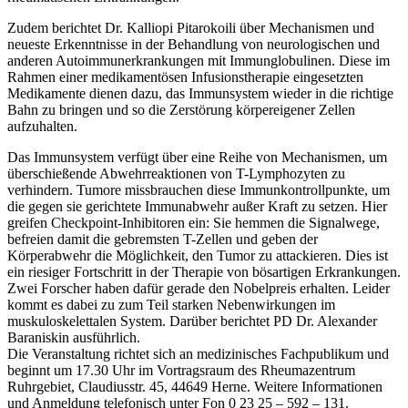
Zudem berichtet Dr. Kalliopi Pitarokoili über Mechanismen und
neueste Erkenntnisse in der Behandlung von neurologischen und
anderen Autoimmunerkrankungen mit Immunglobulinen. Diese im
Rahmen einer medikamentösen Infusionstherapie eingesetzten
Medikamente dienen dazu, das Immunsystem wieder in die richtige
Bahn zu bringen und so die Zerstörung körpereigener Zellen
aufzuhalten.
Das Immunsystem verfügt über eine Reihe von Mechanismen, um
überschießende Abwehrreaktionen von T-Lymphozyten zu
verhindern. Tumore missbrauchen diese Immunkontrollpunkte, um
die gegen sie gerichtete Immunabwehr außer Kraft zu setzen. Hier
greifen Checkpoint-Inhibitoren ein: Sie hemmen die Signalwege,
befreien damit die gebremsten T-Zellen und geben der
Körperabwehr die Möglichkeit, den Tumor zu attackieren. Dies ist
ein riesiger Fortschritt in der Therapie von bösartigen Erkrankungen.
Zwei Forscher haben dafür gerade den Nobelpreis erhalten. Leider
kommt es dabei zu zum Teil starken Nebenwirkungen im
muskuloskelettalen System. Darüber berichtet PD Dr. Alexander
Baraniskin ausführlich.
Die Veranstaltung richtet sich an medizinisches Fachpublikum und
beginnt um 17.30 Uhr im Vortragsraum des Rheumazentrum
Ruhrgebiet, Claudiusstr. 45, 44649 Herne. Weitere Informationen
und Anmeldung telefonisch unter Fon 0 23 25 – 592 – 131.