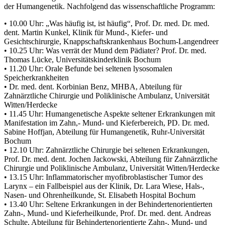
der Humangenetik. Nachfolgend das wissenschaftliche Programm:
• 10.00 Uhr: „Was häufig ist, ist häufig“, Prof. Dr. med. Dr. med.
dent. Martin Kunkel, Klinik für Mund-, Kiefer- und
Gesichtschirurgie, Knappschaftskrankenhaus Bochum-Langendreer
• 10.25 Uhr: Was verrät der Mund dem Pädiater? Prof. Dr. med.
Thomas Lücke, Universitätskinderklinik Bochum
• 11.20 Uhr: Orale Befunde bei seltenen lysosomalen
Speicherkrankheiten
• Dr. med. dent. Korbinian Benz, MHBA, Abteilung für
Zahnärztliche Chirurgie und Poliklinische Ambulanz, Universität
Witten/Herdecke
• 11.45 Uhr: Humangenetische Aspekte seltener Erkrankungen mit
Manifestation im Zahn,- Mund- und Kieferbereich, PD. Dr. med.
Sabine Hoffjan, Abteilung für Humangenetik, Ruhr-Universität
Bochum
• 12.10 Uhr: Zahnärztliche Chirurgie bei seltenen Erkrankungen,
Prof. Dr. med. dent. Jochen Jackowski, Abteilung für Zahnärztliche
Chirurgie und Poliklinische Ambulanz, Universität Witten/Herdecke
• 13.15 Uhr: Inflammatorischer myofibroblastischer Tumor des
Larynx – ein Fallbeispiel aus der Klinik, Dr. Lara Wiese, Hals-,
Nasen- und Ohrenheilkunde, St. Elisabeth Hospital Bochum
• 13.40 Uhr: Seltene Erkrankungen in der Behindertenorientierten
Zahn-, Mund- und Kieferheilkunde, Prof. Dr. med. dent. Andreas
Schulte, Abteilung für Behindertenorientierte Zahn-, Mund- und