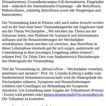
Hörsaalzentrum, Gesundheitscampus 6-8) thematisieren. Eingeladen
sind – anlässlich des Internationalen Frauentags – alle Betroffenen,
Mitbetroffenen, zukünftig Betroffenen sowie alle Neugierigen und
Interessierten.
Die Veranstaltung kann in Präsenz oder auch online besucht werden
und ist der Start einer losen Veranstaltungsreihe mit Angeboten rund
um das Thema Wechseljahre. „Wir möchten das Thema aus der
Tabuzone holen, eine Plattform für Austausch und Informationen
aufbauen und für Herausforderungen der Wechseljahre
sensibilisieren. Damit möchten wir erreichen, dass Betroffene in
dieser Lebensphase einerseits gut für sich sorgen, andererseits auf
Unterstützung in ihrer jeweiligen Umgebung zählen können“,
erläutert Prof. Dr. Dörte Zietz vom Studienbereich Physiotherapie
den Hintergrund der Veranstaltung.
Titel der Veranstaltung ist „MenoGoNow – Wechseljahre verstehen,
annehmen und meistern“. Prof. Dr. Cornelia Kolberg-Liedtke vom
Studienbereich Hebammenwissenschaft) wird die Hintergründe der
Wechseljahre erläutern, Symptome und Herausforderungen
schildern und Grundlagen zur Behandlung der Symptome
skizzieren. Um Anmeldung unter Angabe der Teilnahmeart (Präsenz
/ Zoom) wird gebeten unter
kirsten.dommermuth@hs-gesundheit.de
.
Die Teilnahme ist kostenfrei.