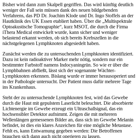
Bisher wird dann zum Skalpell gegriffen. Das wird künftig deutlich
weniger der Fall sein müssen dank des neuen bildgebenden
Verfahrens, das PD Dr. Joachim Klode und Dr. Ingo Stoffels an der
Hautklinik des UK Essen etabliert haben. Über die „Multispektrale
Optoakustische Tomographie“, kurz MSOT, die durch die Firma
iThera Medical entwickelt wurde, kann sicher und weniger
belastend erkannt werden, ob sich bereits Krebszellen in die
nächstgelegenen Lymphknoten abgesiedelt haben.
Zunächst werden die zu untersuchenden Lymphknoten identifiziert.
Dazu ist kein radioaktiver Marker mehr nötig, sondern nur ein
bestimmter Farbstoff namens Indocyaningrün. So wie er über die
Lymphbahnen abfließt, lässt sich der sogenannte Wächter-
Lymphknoten erkennen. Bislang wurde er immer herausoperiert und
in der Pathologie untersucht. Der Patient muss dafür mehrere Tage
ins Krankenhaus.
Steht der zu untersuchende Lymphknoten fest, wird das Gewebe
durch die Haut mit gepulstem Laserlicht beleuchtet. Die absorbierte
Lichtenergie im Gewebe erzeugt ein Ultraschallsignal, das ein
hochsensibler Detektor aufnimmt. Zeigen die mit mehreren
Wellenlängen gemessenen Bilder an, dass sich im Gewebe Melanin
befindet, ist dies ein klares Anzeichen für eine mögliche Metastase.
Fehlt es, kann Entwarnung gegeben werden: Die Betroffenen
brauchen sich dann auch nicht operieren zu lassen.