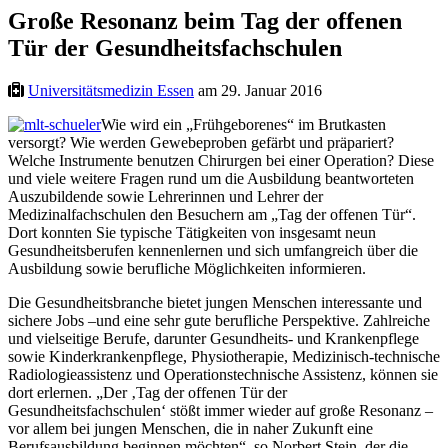
Große Resonanz beim Tag der offenen
Tür der Gesundheitsfachschulen
Universitätsmedizin Essen
am 29. Januar 2016
Wie wird ein „Frühgeborenes“ im Brutkasten
versorgt? Wie werden Gewebeproben gefärbt und präpariert?
Welche Instrumente benutzen Chirurgen bei einer Operation? Diese
und viele weitere Fragen rund um die Ausbildung beantworteten
Auszubildende sowie Lehrerinnen und Lehrer der
Medizinalfachschulen den Besuchern am „Tag der offenen Tür“.
Dort konnten Sie typische Tätigkeiten von insgesamt neun
Gesundheitsberufen kennenlernen und sich umfangreich über die
Ausbildung sowie berufliche Möglichkeiten informieren.
Die Gesundheitsbranche bietet jungen Menschen interessante und
sichere Jobs –und eine sehr gute berufliche Perspektive. Zahlreiche
und vielseitige Berufe, darunter Gesundheits- und Krankenpflege
sowie Kinderkrankenpflege, Physiotherapie, Medizinisch-technische
Radiologieassistenz und Operationstechnische Assistenz, können sie
dort erlernen. „Der ‚Tag der offenen Tür der
Gesundheitsfachschulen‘ stößt immer wieder auf große Resonanz –
vor allem bei jungen Menschen, die in naher Zukunft eine
Berufsausbildung beginnen möchten“, so Norbert Stein, der die