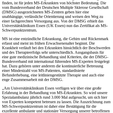
finden, ist für jeden MS-Erkrankten von höchster Bedeutung. Die
vom Bundesverband der Deutschen Multiple Sklerose Gesellschaft
(DMSG) ausgezeichneten MS-Zentren geben hier eine
unabhängige, verlässliche Orientierung und weisen den Weg zu
einer fachgerechten Versorgung aus. Von der DMSG erhielt das
Universitätsklinikum Essen (UK Essen) nun das Zertifikat als MS-
Schwerpunktzentrum.
MS ist eine entzündliche Erkrankung, die Gehirn und Rückenmark
erfasst und meist im frühen Erwachsenenalter beginnt. Die
Krankheit verläuft bei den Erkrankten hinsichtlich der Beschwerden
und des Therapieerfolgs sehr unterschiedlich. Ausgangsbasis für
eine gute medizinische Behandlung sind Kriterien, die der DMSG-
Bundesverband mit international führenden MS-Experten festgelegt
hat. Dazu gehören unter anderem die kontinuierliche Betreuung
einer Mindestzahl von MS-Patienten, standardisierte
Befunderhebung, eine leitliniengestützte Therapie und auch eine
enge Zusammenarbeit mit der DMSG.
„Am Universitätsklinikum Essen verfügen wir über eine große
Erfahrung in der Behandlung von MS-Erkrankten. So wird unsere
Spezialambulanz jährlich rund 3.000 Mal aufgesucht, um sich hier
von Experten kompetent betreuen zu lassen. Die Auszeichnung zum
MS-Schwerpunktzentrum ist daher eine Bestätigung für die
exzellente ambulante und stationäre Versorgung unserer betroffenen