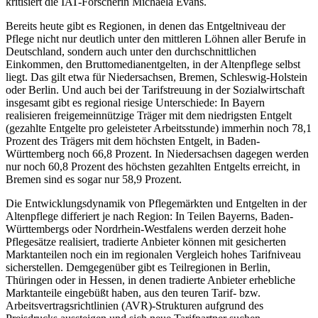
kritisiert die IAT-Forscherin Michaela Evans.
Bereits heute gibt es Regionen, in denen das Entgeltniveau der
Pflege nicht nur deutlich unter den mittleren Löhnen aller Berufe in
Deutschland, sondern auch unter den durchschnittlichen
Einkommen, den Bruttomedianentgelten, in der Altenpflege selbst
liegt. Das gilt etwa für Niedersachsen, Bremen, Schleswig-Holstein
oder Berlin. Und auch bei der Tarifstreuung in der Sozialwirtschaft
insgesamt gibt es regional riesige Unterschiede: In Bayern
realisieren freigemeinnützige Träger mit dem niedrigsten Entgelt
(gezahlte Entgelte pro geleisteter Arbeitsstunde) immerhin noch 78,1
Prozent des Trägers mit dem höchsten Entgelt, in Baden-
Württemberg noch 66,8 Prozent. In Niedersachsen dagegen werden
nur noch 60,8 Prozent des höchsten gezahlten Entgelts erreicht, in
Bremen sind es sogar nur 58,9 Prozent.
Die Entwicklungsdynamik von Pflegemärkten und Entgelten in der
Altenpflege differiert je nach Region: In Teilen Bayerns, Baden-
Württembergs oder Nordrhein-Westfalens werden derzeit hohe
Pflegesätze realisiert, tradierte Anbieter können mit gesicherten
Marktanteilen noch ein im regionalen Vergleich hohes Tarifniveau
sicherstellen. Demgegenüber gibt es Teilregionen in Berlin,
Thüringen oder in Hessen, in denen tradierte Anbieter erhebliche
Marktanteile eingebüßt haben, aus den teuren Tarif- bzw.
Arbeitsvertragsrichtlinien (AVR)-Strukturen aufgrund des