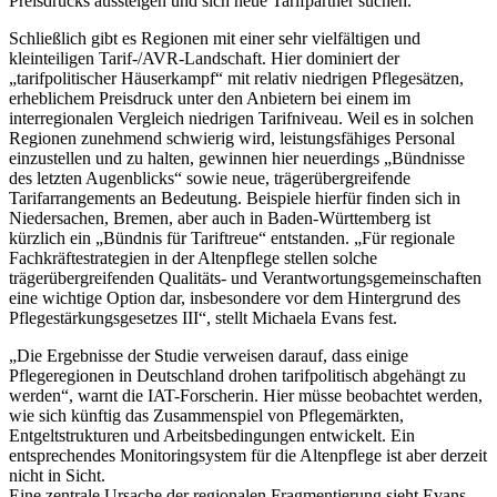
Preisdrucks aussteigen und sich neue Tarifpartner suchen.
Schließlich gibt es Regionen mit einer sehr vielfältigen und
kleinteiligen Tarif-/AVR-Landschaft. Hier dominiert der
„tarifpolitischer Häuserkampf“ mit relativ niedrigen Pflegesätzen,
erheblichem Preisdruck unter den Anbietern bei einem im
interregionalen Vergleich niedrigen Tarifniveau. Weil es in solchen
Regionen zunehmend schwierig wird, leistungsfähiges Personal
einzustellen und zu halten, gewinnen hier neuerdings „Bündnisse
des letzten Augenblicks“ sowie neue, trägerübergreifende
Tarifarrangements an Bedeutung. Beispiele hierfür finden sich in
Niedersachen, Bremen, aber auch in Baden-Württemberg ist
kürzlich ein „Bündnis für Tariftreue“ entstanden. „Für regionale
Fachkräftestrategien in der Altenpflege stellen solche
trägerübergreifenden Qualitäts- und Verantwortungsgemeinschaften
eine wichtige Option dar, insbesondere vor dem Hintergrund des
Pflegestärkungsgesetzes III“, stellt Michaela Evans fest.
„Die Ergebnisse der Studie verweisen darauf, dass einige
Pflegeregionen in Deutschland drohen tarifpolitisch abgehängt zu
werden“, warnt die IAT-Forscherin. Hier müsse beobachtet werden,
wie sich künftig das Zusammenspiel von Pflegemärkten,
Entgeltstrukturen und Arbeitsbedingungen entwickelt. Ein
entsprechendes Monitoringsystem für die Altenpflege ist aber derzeit
nicht in Sicht.
Eine zentrale Ursache der regionalen Fragmentierung sieht Evans