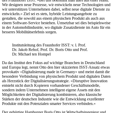
des Fraunhofer ISST: »Bei uns bekommt man alles aus einer Hand.
Wir designen neue Prozesse, wir entwickeln neue Technologien und
wir unterstützen Unternehmen dabei, selbst neue digitale Dienste zu
entwickeln.« Ziel sei es stets, hybride Leistungsangebote zu
gestalten, die sowohl aus einem physischen Produkt als auch aus
einem Software-Service bestehen. Umsetzbar sei dies beispielsweise
in der Automobilindustrie, wo digitale Zusatzdienste im Auto für ein
besseres Mobilitätserlebnis sorgen.
Institutsleitung des Fraunhofer ISST: v. l. Prof.
Dr. Jakob Rehof, Prof. Dr. Boris Otto und Prof.
Dr. Michael ten Hompel
Da das Institut den Fokus auf wichtige Branchen in Deutschland
und Europa legt, nennt Otto den hier skizzierten ISST-Ansatz etwas
provokativ »Digitalisierung made in Germany« und meint damit die
besondere Verbindung von physischem Produkt und digitalen Daten
als Herzstück der Digitalisierungsstrategie. »Disruptive Innovation
entsteht nicht durch Kopieren vorhandener Geschäftsmodelle,
sondern indem Unternehmen intelligent eigene Assets mit den
Möglichkeiten der Digitalisierung kombinieren, also klassische
Stärken der deutschen Industrie wie die Entwicklung exzellenter
Produkte mit den Potenzialen smarter Services verbinden.«
Der gebürtige Hamburger Boris Otto ist Wirtschaftsingenieur und