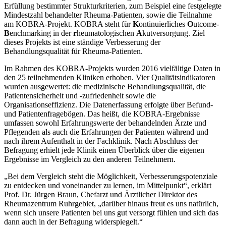
Erfüllung bestimmter Strukturkriterien, zum Beispiel eine festgelegte
Mindestzahl behandelter Rheuma-Patienten, sowie die Teilnahme
am KOBRA-Projekt. KOBRA steht für
K
ontinuierliches
O
utcome-
B
enchmarking in der
r
heumatologischen
A
kutversorgung. Ziel
dieses Projekts ist eine ständige Verbesserung der
Behandlungsqualität für Rheuma-Patienten.
Im Rahmen des KOBRA-Projekts wurden 2016 vielfältige Daten in
den 25 teilnehmenden Kliniken erhoben. Vier Qualitätsindikatoren
wurden ausgewertet: die medizinische Behandlungsqualität, die
Patientensicherheit und -zufriedenheit sowie die
Organisationseffizienz. Die Datenerfassung erfolgte über Befund-
und Patientenfragebögen. Das heißt, die KOBRA-Ergebnisse
umfassen sowohl Erfahrungswerte der behandelnden Ärzte und
Pflegenden als auch die Erfahrungen der Patienten während und
nach ihrem Aufenthalt in der Fachklinik. Nach Abschluss der
Befragung erhielt jede Klinik einen Überblick über die eigenen
Ergebnisse im Vergleich zu den anderen Teilnehmern.
„Bei dem Vergleich steht die Möglichkeit, Verbesserungspotenziale
zu entdecken und voneinander zu lernen, im Mittelpunkt“, erklärt
Prof. Dr. Jürgen Braun, Chefarzt und Ärztlicher Direktor des
Rheumazentrum Ruhrgebiet, „darüber hinaus freut es uns natürlich,
wenn sich unsere Patienten bei uns gut versorgt fühlen und sich das
dann auch in der Befragung widerspiegelt.“