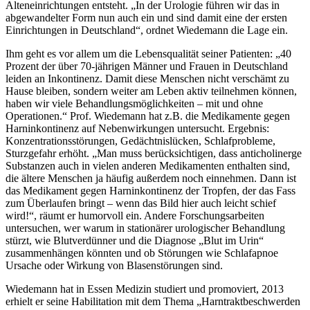
Alteneinrichtungen entsteht. „In der Urologie führen wir das in
abgewandelter Form nun auch ein und sind damit eine der ersten
Einrichtungen in Deutschland“, ordnet Wiedemann die Lage ein.
Ihm geht es vor allem um die Lebensqualität seiner Patienten: „40
Prozent der über 70-jährigen Männer und Frauen in Deutschland
leiden an Inkontinenz. Damit diese Menschen nicht verschämt zu
Hause bleiben, sondern weiter am Leben aktiv teilnehmen können,
haben wir viele Behandlungsmöglichkeiten – mit und ohne
Operationen.“ Prof. Wiedemann hat z.B. die Medikamente gegen
Harninkontinenz auf Nebenwirkungen untersucht. Ergebnis:
Konzentrationsstörungen, Gedächtnislücken, Schlafprobleme,
Sturzgefahr erhöht. „Man muss berücksichtigen, dass anticholinerge
Substanzen auch in vielen anderen Medikamenten enthalten sind,
die ältere Menschen ja häufig außerdem noch einnehmen. Dann ist
das Medikament gegen Harninkontinenz der Tropfen, der das Fass
zum Überlaufen bringt – wenn das Bild hier auch leicht schief
wird!“, räumt er humorvoll ein. Andere Forschungsarbeiten
untersuchen, wer warum in stationärer urologischer Behandlung
stürzt, wie Blutverdünner und die Diagnose „Blut im Urin“
zusammenhängen könnten und ob Störungen wie Schlafapnoe
Ursache oder Wirkung von Blasenstörungen sind.
Wiedemann hat in Essen Medizin studiert und promoviert, 2013
erhielt er seine Habilitation mit dem Thema „Harntraktbeschwerden