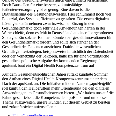
Umbau des Gesundheitswesens durch eine Einheitsversicherung.
Doch Baustellen für eine bessere, zukunftsfähige
Patientenversorgung gibt es genug: Eine davon ist die
Digitalisierung des Gesundheitswesens. Hier schlummert noch viel
Potenzial, das System effizienter zu gestalten. Die ersten digitalen
Lösungen dafür nehmen zwar inzwischen Einzug in den
Gesundheitsmarkt, doch sehr viele Anwendungen harren in der
Warteschleife, denn es fehlt in Deutschland an einer übergeordneten
Strategie. Ein solcher Rahmen könnte aber gezielt Innovationen für
den Gesundheitsmarkt fördern und sollte sich stärker an der
Gesundheit des Patienten ausrichten. Dafür die wesentlichen
Grundlagen festzulegen, beispielsweise hinsichtlich der Datenhoheit
oder der Vernetzung der Sektoren, halte ich für eine vordringliche
gesundheitspolitische Aufgabe der kommenden Regierung.“
apoBank baut ein Digital Health Kompetenzzentrum auf
Auf dem Gesundheitspolitischen Jahresauftakt kündigte Sommer
den Aufbau eines Digital Health Kompetenzzentrums unter dem
Dach der apoBank an. Die Initiative mit dem Namen „apoHe@lth“
soll künftig den Heilberuflern mehr Orientierung bei den digitalen
Anwendungen im Gesundheitswesen bieten. „Wir haben uns auf die
Fahne geschrieben, die Kompetenz der apoBank rund um dieses
Thema auszuweiten, unsere Kunden auf diesem Gebiet zu beraten
und zukunftssicher aufzustellen.“
IT im Gesundheitswesen