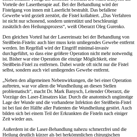
Vorteile der Lasertherapie auf. Bei der Behandlung wird der
Fistelgang von innen mit Laserlicht bestrahlt. Das befallene
Gewerbe wird gezielt zerstört, die Fistel kollabiert. „Das Verfahren
ist nicht nur schonend, sondern unterstützt und beschleunigt
zusätzlich den Heilungsprozess“, weiß Oberarzt Oleg Gurenko.
Den gleichen Vorteil hat der Lasereinsatz bei der Behandlung von
Steißbein-Fisteln: auch hier muss kein umliegendes Gewebe entfernt
werden. Im Regelfall wird der Eingriff minimal-invasiv
durchgeführt, so dass eine größere Operation nicht mehr notwendig
ist. Bisher war eine Operation die einzige Möglichkeit, eine
Steißbein-Fistel zu entfernen. Dabei wurde oft nicht nur die Fistel
selbst, sondern auch viel umliegendes Gewebe entfernt.
„Neben den allgemeinen Nebenwirkungen, die bei einer Operation
auftreten, war vor allem die Wundheilung an diesen Stellen
problematisch“, macht Dr. Mark Banysch, Leitender Oberarzt, die
Vorzüge des Laser-Einsatzes klar. Durch die anatomisch ungünstige
Lage der Wunde und die vorhandene Infektion der Steißbein-Fistel
ist bei fast der Hälfte aller Patienten die Wundheilung gestört. Auch
bilden sich bei einem Teil der Erkrankten die Fisteln nach einiger
Zeit wieder aus.
Außerdem ist die Laser-Behandlung nahezu schmerzfrei und die
Heilung deutlich kürzer als bei herkömmlichen chirurgischen