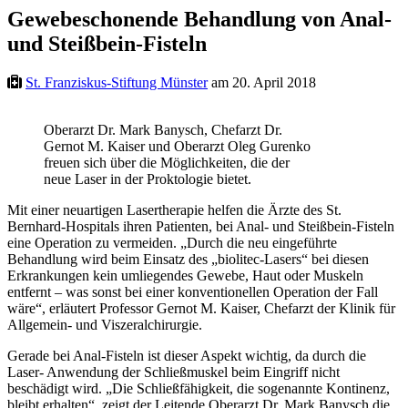
Gewebeschonende Behandlung von Anal-
und Steißbein-Fisteln
St. Franziskus-Stiftung Münster
am 20. April 2018
Oberarzt Dr. Mark Banysch, Chefarzt Dr.
Gernot M. Kaiser und Oberarzt Oleg Gurenko
freuen sich über die Möglichkeiten, die der
neue Laser in der Proktologie bietet.
Mit einer neuartigen Lasertherapie helfen die Ärzte des St.
Bernhard-Hospitals ihren Patienten, bei Anal- und Steißbein-Fisteln
eine Operation zu vermeiden. „Durch die neu eingeführte
Behandlung wird beim Einsatz des „biolitec-Lasers“ bei diesen
Erkrankungen kein umliegendes Gewebe, Haut oder Muskeln
entfernt – was sonst bei einer konventionellen Operation der Fall
wäre“, erläutert Professor Gernot M. Kaiser, Chefarzt der Klinik für
Allgemein- und Viszeralchirurgie.
Gerade bei Anal-Fisteln ist dieser Aspekt wichtig, da durch die
Laser- Anwendung der Schließmuskel beim Eingriff nicht
beschädigt wird. „Die Schließfähigkeit, die sogenannte Kontinenz,
bleibt erhalten“, zeigt der Leitende Oberarzt Dr. Mark Banysch die