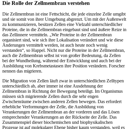
Die Rolle der Zellmembran verstehen
Die Zellmembran ist eine Fettschicht, die jede einzelne Zelle umgibt
und sie somit von ihrer Umgebung abgrenzt. Um mit der Außenwelt
zu kommunizieren, besitzen Zellen eine Vielzahl unterschiedlicher
Proteine, die in die Zellmembran eingebaut sind und äußere Reize in
das Zellinnere vermitteln. „Wie Proteine in der Zellmembran
organisiert sind, wie sich ihre Lokalisation verändert und wie diese
Änderungen vermittelt werden, ist auch heute noch wenig
verstanden“, so Happel. Nicht nur die Proteine in der Zellmembran,
auch die Zellmembran selbst ist von großer Bedeutung, da Zellen
bei der Wundheilung, während der Entwicklung und auch bei der
Ausbildung von Krebsmetastasen ihre Position verändern. Forscher
nennen das migrieren.
Die Migration von Zellen läuft zwar in unterschiedlichen Zelltypen
unterschiedlich ab, aber immer ist eine Ausdehnung der
Zellmembran in Richtung der Bewegung beteiligt. Im Organismus
müssen sich migrierende Zellen durch die sehr engen
Zwischenräume zwischen anderen Zellen bewegen. Das erfordert
erhebliche Verformungen der Zelle, die Ausbildung von
Verankerungen der Zellmembran an der vorderen und das Lösen
entsprechender Verankerungen an der Rückseite der Zelle. Das
Zusammenspiel dieser biochemischen und biophysikalischen
Prozesse ist auf molekularer Ebene bisher kaum verstanden, weil es