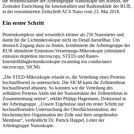
die Wissenschaftler der Arbeitsgruppe Nanoskopie des Rubion, der
Zentralen Einrichtung für Ionenstrahlen und Radionuklide der RUB,
in der renommierten Zeitschrift ACS Nano vom 23. Mai 2018.
Ein erster Schritt
Proteinkomplexe sind wesentlich kleiner als 250 Nanometer und
damit für die Lichtmikroskopie nicht im Detail darstellbar. Um
dennoch Zugang dazu zu finden, kombinierte die Arbeitsgruppe der
RUB stimulierte Emissions-Verarmungs-Mikroskopie (stimulated
emission depletion microscopy, STED) und Raster-
Ionenleitfähigkeitsmikroskopie (scanning ion conductance
microscopy, SICM).
„Die STED-Mikroskopie erlaubt es, die Verteilung eines Proteins
hochauflösend zu untersuchen. Die SICM kann die Zellmembran
hochauflösend abtasten. So konnten wir die Verteilung des
zellulären Proteins Aktin mit der Nanostruktur der Zellmembran in
Zusammenhang setzen“, erklärt Philipp Hagemann, Doktorand in
der Arbeitsgruppe. „Unsere Ergebnisse sind ein erster Schritt zur
hochauflösenden Untersuchung der Oberflächenstruktur, der
biochemischen Organisation der Zelle und ihrer umgebenden
Membran“, verdeutlicht Dr. Patrick Happel, Leiter der
Arbeitsgruppe Nanoskopie.