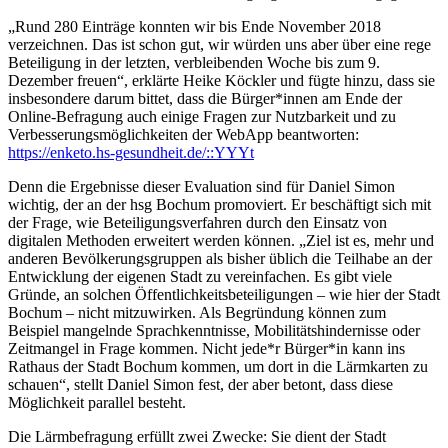
„Rund 280 Einträge konnten wir bis Ende November 2018
verzeichnen. Das ist schon gut, wir würden uns aber über eine rege
Beteiligung in der letzten, verbleibenden Woche bis zum 9.
Dezember freuen“, erklärte Heike Köckler und fügte hinzu, dass sie
insbesondere darum bittet, dass die Bürger*innen am Ende der
Online-Befragung auch einige Fragen zur Nutzbarkeit und zu
Verbesserungsmöglichkeiten der WebApp beantworten:
https://enketo.hs-gesundheit.de/::YYYt
Denn die Ergebnisse dieser Evaluation sind für Daniel Simon
wichtig, der an der hsg Bochum promoviert. Er beschäftigt sich mit
der Frage, wie Beteiligungsverfahren durch den Einsatz von
digitalen Methoden erweitert werden können. „Ziel ist es, mehr und
anderen Bevölkerungsgruppen als bisher üblich die Teilhabe an der
Entwicklung der eigenen Stadt zu vereinfachen. Es gibt viele
Gründe, an solchen Öffentlichkeitsbeteiligungen – wie hier der Stadt
Bochum – nicht mitzuwirken. Als Begründung können zum
Beispiel mangelnde Sprachkenntnisse, Mobilitätshindernisse oder
Zeitmangel in Frage kommen. Nicht jede*r Bürger*in kann ins
Rathaus der Stadt Bochum kommen, um dort in die Lärmkarten zu
schauen“, stellt Daniel Simon fest, der aber betont, dass diese
Möglichkeit parallel besteht.
Die Lärmbefragung erfüllt zwei Zwecke: Sie dient der Stadt