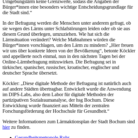
Umgebungslärm keine Grenzwerte, sodass die Angaben der
Bürger*innen eine besonders wichtige Entscheidungsgrundlage für
die Stadt sind.“
In der Befragung werden die Menschen unter anderem gefragt, ob
sie wegen des Lärms unter Schlafstörungen leiden oder ob sie aus
diesem Grund überlegen, umzuziehen. Wie hat sich die
Lärmsituation verändert? Welche Maßnahmen würden die
Bürger*innen vorschlagen, um den Lärm zu mindern? „Hier freuen
wir uns über konkrete Ideen von der Bevölkerung“, betonte Köckler
und appellierte noch einmal, nun in den nächsten Tagen bei der
Online-Lärmbefragung mitzuwirken. Die Befragung sei in
türkischer, spanischer, russischer, kroatischer, englischer und
deutscher Sprache übersetzt.
Köckler: „Diese digitale Methode der Befragung ist natürlich auch
auf andere Städten übertragbar. Entwickelt wurde die Anwendung
im DIPS-Labs, also dem Labor für digitale Methoden der
partizipativen Sozialraumanalyse, der hsg Bochum. Diese
Entwicklung wurde finanziert aus Mitteln der zentralen
Forschungsförderung der Hochschule für Gesundheit.“
Weitere Informationen zum Lärmaktionsplan der Stadt Bochum sind
hier
zu finden.
Gesundheitsmetropole Ruhr