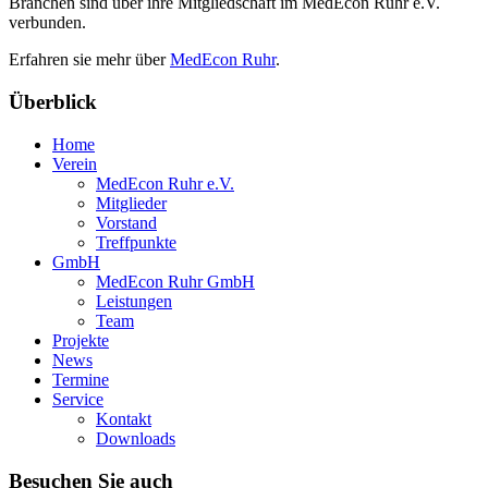
Branchen sind über ihre Mitgliedschaft im MedEcon Ruhr e.V.
verbunden.
Erfahren sie mehr über
MedEcon Ruhr
.
Überblick
Home
Verein
MedEcon Ruhr e.V.
Mitglieder
Vorstand
Treffpunkte
GmbH
MedEcon Ruhr GmbH
Leistungen
Team
Projekte
News
Termine
Service
Kontakt
Downloads
Besuchen Sie auch