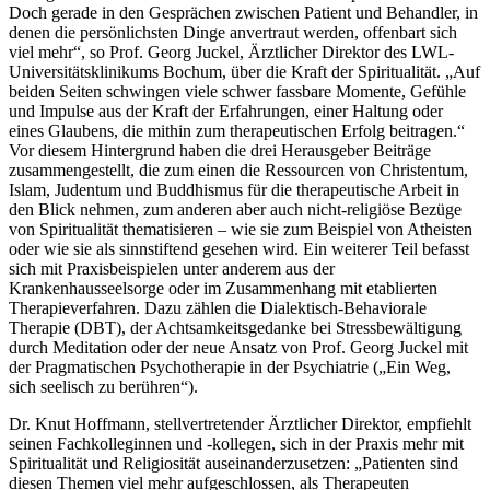
Doch gerade in den Gesprächen zwischen Patient und Behandler, in
denen die persönlichsten Dinge anvertraut werden, offenbart sich
viel mehr“, so Prof. Georg Juckel, Ärztlicher Direktor des LWL-
Universitätsklinikums Bochum, über die Kraft der Spiritualität. „Auf
beiden Seiten schwingen viele schwer fassbare Momente, Gefühle
und Impulse aus der Kraft der Erfahrungen, einer Haltung oder
eines Glaubens, die mithin zum therapeutischen Erfolg beitragen.“
Vor diesem Hintergrund haben die drei Herausgeber Beiträge
zusammengestellt, die zum einen die Ressourcen von Christentum,
Islam, Judentum und Buddhismus für die therapeutische Arbeit in
den Blick nehmen, zum anderen aber auch nicht-religiöse Bezüge
von Spiritualität thematisieren – wie sie zum Beispiel von Atheisten
oder wie sie als sinnstiftend gesehen wird. Ein weiterer Teil befasst
sich mit Praxisbeispielen unter anderem aus der
Krankenhausseelsorge oder im Zusammenhang mit etablierten
Therapieverfahren. Dazu zählen die Dialektisch-Behaviorale
Therapie (DBT), der Achtsamkeitsgedanke bei Stressbewältigung
durch Meditation oder der neue Ansatz von Prof. Georg Juckel mit
der Pragmatischen Psychotherapie in der Psychiatrie („Ein Weg,
sich seelisch zu berühren“).
Dr. Knut Hoffmann, stellvertretender Ärztlicher Direktor, empfiehlt
seinen Fachkolleginnen und -kollegen, sich in der Praxis mehr mit
Spiritualität und Religiosität auseinanderzusetzen: „Patienten sind
diesen Themen viel mehr aufgeschlossen, als Therapeuten