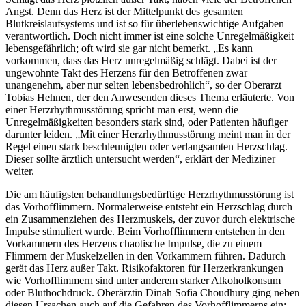
Angst. Denn das Herz ist der Mittelpunkt des gesamten
Blutkreislaufsystems und ist so für überlebenswichtige Aufgaben
verantwortlich. Doch nicht immer ist eine solche Unregelmäßigkeit
lebensgefährlich; oft wird sie gar nicht bemerkt. „Es kann
vorkommen, dass das Herz unregelmäßig schlägt. Dabei ist der
ungewohnte Takt des Herzens für den Betroffenen zwar
unangenehm, aber nur selten lebensbedrohlich“, so der Oberarzt
Tobias Hehnen, der den Anwesenden dieses Thema erläuterte. Von
einer Herzrhythmusstörung spricht man erst, wenn die
Unregelmäßigkeiten besonders stark sind, oder Patienten häufiger
darunter leiden. „Mit einer Herzrhythmusstörung meint man in der
Regel einen stark beschleunigten oder verlangsamten Herzschlag.
Dieser sollte ärztlich untersucht werden“, erklärt der Mediziner
weiter.
Die am häufigsten behandlungsbedürftige Herzrhythmusstörung ist
das Vorhofflimmern. Normalerweise entsteht ein Herzschlag durch
ein Zusammenziehen des Herzmuskels, der zuvor durch elektrische
Impulse stimuliert wurde. Beim Vorhofflimmern entstehen in den
Vorkammern des Herzens chaotische Impulse, die zu einem
Flimmern der Muskelzellen in den Vorkammern führen. Dadurch
gerät das Herz außer Takt. Risikofaktoren für Herzerkrankungen
wie Vorhofflimmern sind unter anderem starker Alkoholkonsum
oder Bluthochdruck. Oberärztin Dinah Sofia Choudhury ging neben
diesen Ursachen auch auf die Gefahren des Vorhofflimmerns ein: