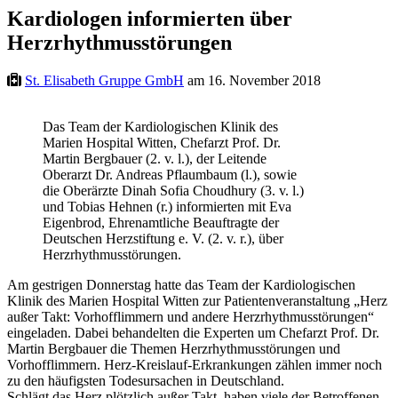
Kardiologen informierten über
Herzrhythmusstörungen
St. Elisabeth Gruppe GmbH
am 16. November 2018
Das Team der Kardiologischen Klinik des
Marien Hospital Witten, Chefarzt Prof. Dr.
Martin Bergbauer (2. v. l.), der Leitende
Oberarzt Dr. Andreas Pflaumbaum (l.), sowie
die Oberärzte Dinah Sofia Choudhury (3. v. l.)
und Tobias Hehnen (r.) informierten mit Eva
Eigenbrod, Ehrenamtliche Beauftragte der
Deutschen Herzstiftung e. V. (2. v. r.), über
Herzrhythmusstörungen.
Am gestrigen Donnerstag hatte das Team der Kardiologischen
Klinik des Marien Hospital Witten zur Patientenveranstaltung „Herz
außer Takt: Vorhofflimmern und andere Herzrhythmusstörungen“
eingeladen. Dabei behandelten die Experten um Chefarzt Prof. Dr.
Martin Bergbauer die Themen Herzrhythmusstörungen und
Vorhofflimmern. Herz-Kreislauf-Erkrankungen zählen immer noch
zu den häufigsten Todesursachen in Deutschland.
Schlägt das Herz plötzlich außer Takt, haben viele der Betroffenen