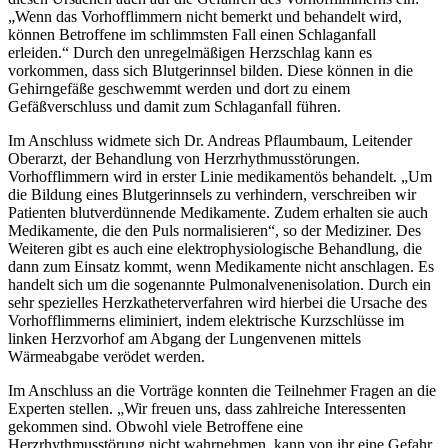
„Wenn das Vorhofflimmern nicht bemerkt und behandelt wird,
können Betroffene im schlimmsten Fall einen Schlaganfall
erleiden.“ Durch den unregelmäßigen Herzschlag kann es
vorkommen, dass sich Blutgerinnsel bilden. Diese können in die
Gehirngefäße geschwemmt werden und dort zu einem
Gefäßverschluss und damit zum Schlaganfall führen.
Im Anschluss widmete sich Dr. Andreas Pflaumbaum, Leitender
Oberarzt, der Behandlung von Herzrhythmusstörungen.
Vorhofflimmern wird in erster Linie medikamentös behandelt. „Um
die Bildung eines Blutgerinnsels zu verhindern, verschreiben wir
Patienten blutverdünnende Medikamente. Zudem erhalten sie auch
Medikamente, die den Puls normalisieren“, so der Mediziner. Des
Weiteren gibt es auch eine elektrophysiologische Behandlung, die
dann zum Einsatz kommt, wenn Medikamente nicht anschlagen. Es
handelt sich um die sogenannte Pulmonalvenenisolation. Durch ein
sehr spezielles Herzkatheterverfahren wird hierbei die Ursache des
Vorhofflimmerns eliminiert, indem elektrische Kurzschlüsse im
linken Herzvorhof am Abgang der Lungenvenen mittels
Wärmeabgabe verödet werden.
Im Anschluss an die Vorträge konnten die Teilnehmer Fragen an die
Experten stellen. „Wir freuen uns, dass zahlreiche Interessenten
gekommen sind. Obwohl viele Betroffene eine
Herzrhythmusstörung nicht wahrnehmen, kann von ihr eine Gefahr