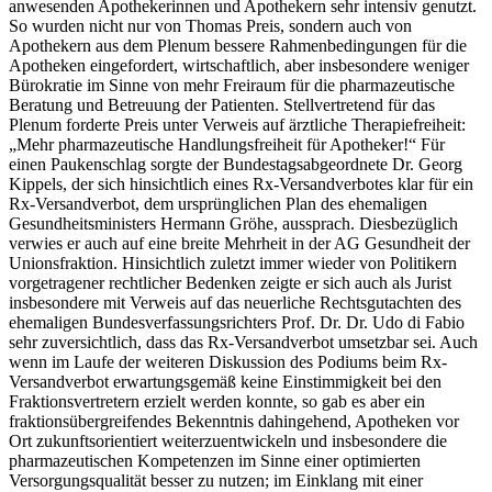
anwesenden Apothekerinnen und Apothekern sehr intensiv genutzt.
So wurden nicht nur von Thomas Preis, sondern auch von
Apothekern aus dem Plenum bessere Rahmenbedingungen für die
Apotheken eingefordert, wirtschaftlich, aber insbesondere weniger
Bürokratie im Sinne von mehr Freiraum für die pharmazeutische
Beratung und Betreuung der Patienten. Stellvertretend für das
Plenum forderte Preis unter Verweis auf ärztliche Therapiefreiheit:
„Mehr pharmazeutische Handlungsfreiheit für Apotheker!“ Für
einen Paukenschlag sorgte der Bundestagsabgeordnete Dr. Georg
Kippels, der sich hinsichtlich eines Rx-Versandverbotes klar für ein
Rx-Versandverbot, dem ursprünglichen Plan des ehemaligen
Gesundheitsministers Hermann Gröhe, aussprach. Diesbezüglich
verwies er auch auf eine breite Mehrheit in der AG Gesundheit der
Unionsfraktion. Hinsichtlich zuletzt immer wieder von Politikern
vorgetragener rechtlicher Bedenken zeigte er sich auch als Jurist
insbesondere mit Verweis auf das neuerliche Rechtsgutachten des
ehemaligen Bundesverfassungsrichters Prof. Dr. Dr. Udo di Fabio
sehr zuversichtlich, dass das Rx-Versandverbot umsetzbar sei. Auch
wenn im Laufe der weiteren Diskussion des Podiums beim Rx-
Versandverbot erwartungsgemäß keine Einstimmigkeit bei den
Fraktionsvertretern erzielt werden konnte, so gab es aber ein
fraktionsübergreifendes Bekenntnis dahingehend, Apotheken vor
Ort zukunftsorientiert weiterzuentwickeln und insbesondere die
pharmazeutischen Kompetenzen im Sinne einer optimierten
Versorgungsqualität besser zu nutzen; im Einklang mit einer