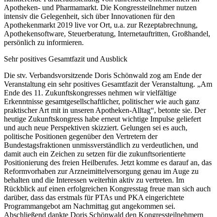
Apotheken- und Pharmamarkt. Die Kongressteilnehmer nutzen
intensiv die Gelegenheit, sich über Innovationen für den
Apothekenmarkt 2019 live vor Ort, u.a. zur Rezeptabrechnung,
Apothekensoftware, Steuerberatung, Internetauftritten, Großhandel,
persönlich zu informieren.
Sehr positives Gesamtfazit und Ausblick
Die stv. Verbandsvorsitzende Doris Schönwald zog am Ende der
Veranstaltung ein sehr positives Gesamtfazit der Veranstaltung. „Am
Ende des 11. Zukunftskongresses nehmen wir vielfältige
Erkenntnisse gesamtgesellschaftlicher, politischer wie auch ganz
praktischer Art mit in unseren Apotheken-Alltag“, betonte sie. Der
heutige Zukunftskongress habe erneut wichtige Impulse geliefert
und auch neue Perspektiven skizziert. Gelungen sei es auch,
politische Positionen gegenüber den Vertretern der
Bundestagsfraktionen unmissverständlich zu verdeutlichen, und
damit auch ein Zeichen zu setzen für die zukunftsorientierte
Positionierung des freien Heilberufes. Jetzt komme es darauf an, das
Reformvorhaben zur Arzneimittelversorgung genau im Auge zu
behalten und die Interessen weiterhin aktiv zu vertreten. Im
Rückblick auf einen erfolgreichen Kongresstag freue man sich auch
darüber, dass das erstmals für PTAs und PKA eingerichtete
Programmangebot am Nachmittag gut angekommen sei.
Abschließend dankte Doris Schönwald den Kongressteilnehmern