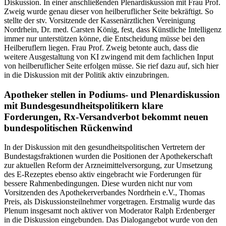
Diskussion. In einer anschließenden Plenardiskussion mit Frau Prof.
Zweig wurde genau dieser von heilberuflicher Seite bekräftigt. So
stellte der stv. Vorsitzende der Kassenärztlichen Vereinigung
Nordrhein, Dr. med. Carsten König, fest, dass Künstliche Intelligenz
immer nur unterstützen könne, die Entscheidung müsse bei den
Heilberuflern liegen. Frau Prof. Zweig betonte auch, dass die
weitere Ausgestaltung von KI zwingend mit dem fachlichen Input
von heilberuflicher Seite erfolgen müsse. Sie rief dazu auf, sich hier
in die Diskussion mit der Politik aktiv einzubringen.
Apotheker stellen in Podiums- und Plenardiskussion
mit Bundesgesundheitspolitikern klare
Forderungen, Rx-Versandverbot bekommt neuen
bundespolitischen Rückenwind
In der Diskussion mit den gesundheitspolitischen Vertretern der
Bundestagsfraktionen wurden die Positionen der Apothekerschaft
zur aktuellen Reform der Arzneimittelversorgung, zur Umsetzung
des E-Rezeptes ebenso aktiv eingebracht wie Forderungen für
bessere Rahmenbedingungen. Diese wurden nicht nur vom
Vorsitzenden des Apothekerverbandes Nordrhein e.V., Thomas
Preis, als Diskussionsteilnehmer vorgetragen. Erstmalig wurde das
Plenum insgesamt noch aktiver von Moderator Ralph Erdenberger
in die Diskussion eingebunden. Das Dialogangebot wurde von den