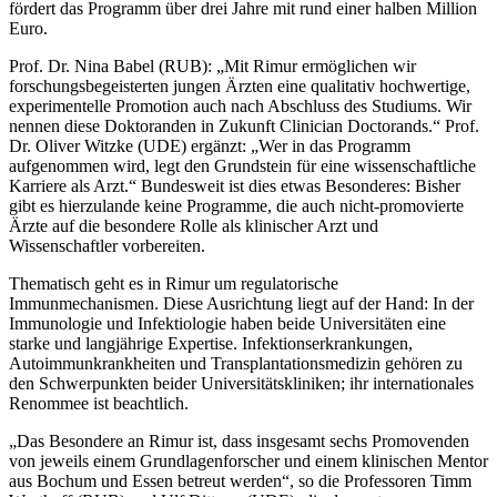
fördert das Programm über drei Jahre mit rund einer halben Million
Euro.
Prof. Dr. Nina Babel (RUB): „Mit Rimur ermöglichen wir
forschungsbegeisterten jungen Ärzten eine qualitativ hochwertige,
experimentelle Promotion auch nach Abschluss des Studiums. Wir
nennen diese Doktoranden in Zukunft Clinician Doctorands.“ Prof.
Dr. Oliver Witzke (UDE) ergänzt: „Wer in das Programm
aufgenommen wird, legt den Grundstein für eine wissenschaftliche
Karriere als Arzt.“ Bundesweit ist dies etwas Besonderes: Bisher
gibt es hierzulande keine Programme, die auch nicht-promovierte
Ärzte auf die besondere Rolle als klinischer Arzt und
Wissenschaftler vorbereiten.
Thematisch geht es in Rimur um regulatorische
Immunmechanismen. Diese Ausrichtung liegt auf der Hand: In der
Immunologie und Infektiologie haben beide Universitäten eine
starke und langjährige Expertise. Infektionserkrankungen,
Autoimmunkrankheiten und Transplantationsmedizin gehören zu
den Schwerpunkten beider Universitätskliniken; ihr internationales
Renommee ist beachtlich.
„Das Besondere an Rimur ist, dass insgesamt sechs Promovenden
von jeweils einem Grundlagenforscher und einem klinischen Mentor
aus Bochum und Essen betreut werden“, so die Professoren Timm