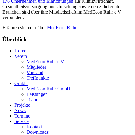
176 Unternehmen und Einrichtungen
aus Klinikwirtschaft,
Gesundheitsversorgung und -forschung sowie den zuliefernden
Branchen sind über ihre Mitgliedschaft im MedEcon Ruhr e.V.
verbunden.
Erfahren sie mehr über
MedEcon Ruhr
.
Überblick
Home
Verein
MedEcon Ruhr e.V.
Mitglieder
Vorstand
Treffpunkte
GmbH
MedEcon Ruhr GmbH
Leistungen
Team
Projekte
News
Termine
Service
Kontakt
Downloads