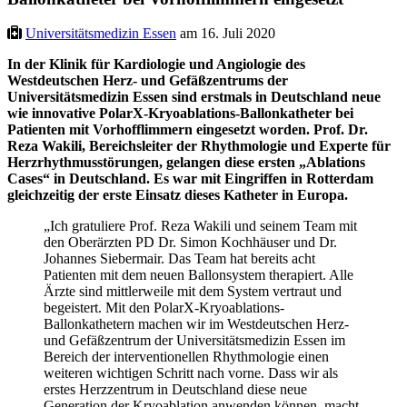
Universitätsmedizin Essen
am 16. Juli 2020
In der Klinik für Kardiologie und Angiologie des
Westdeutschen Herz- und Gefäßzentrums der
Universitätsmedizin Essen sind erstmals in Deutschland neue
wie innovative PolarX-Kryoablations-Ballonkatheter bei
Patienten mit Vorhofflimmern eingesetzt worden. Prof. Dr.
Reza Wakili, Bereichsleiter der Rhythmologie und Experte für
Herzrhythmusstörungen, gelangen diese ersten „Ablations
Cases“ in Deutschland. Es war mit Eingriffen in Rotterdam
gleichzeitig der erste Einsatz dieses Katheter in Europa.
„Ich gratuliere Prof. Reza Wakili und seinem Team mit
den Oberärzten PD Dr. Simon Kochhäuser und Dr.
Johannes Siebermair. Das Team hat bereits acht
Patienten mit dem neuen Ballonsystem therapiert. Alle
Ärzte sind mittlerweile mit dem System vertraut und
begeistert. Mit den PolarX-Kryoablations-
Ballonkathetern machen wir im Westdeutschen Herz-
und Gefäßzentrum der Universitätsmedizin Essen im
Bereich der interventionellen Rhythmologie einen
weiteren wichtigen Schritt nach vorne. Dass wir als
erstes Herzzentrum in Deutschland diese neue
Generation der Kryoablation anwenden können, macht