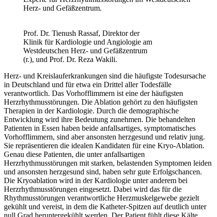
Herz- und Gefäßzentrum.
Prof. Dr. Tienush Rassaf, Direktor der
Klinik für Kardiologie und Angiologie am
Westdeutschen Herz- und Gefäßzentrum
(r.), und Prof. Dr. Reza Wakili.
Herz- und Kreislauferkrankungen sind die häufigste Todesursache
in Deutschland und für etwa ein Drittel aller Todesfälle
verantwortlich. Das Vorhofflimmern ist eine der häufigsten
Herzrhythmusstörungen. Die Ablation gehört zu den häufigsten
Therapien in der Kardiologie. Durch die demographische
Entwicklung wird ihre Bedeutung zunehmen. Die behandelten
Patienten in Essen haben beide anfallsartiges, symptomatisches
Vorhofflimmern, sind aber ansonsten herzgesund und relativ jung.
Sie repräsentieren die idealen Kandidaten für eine Kryo-Ablation.
Genau diese Patienten, die unter anfallsartigen
Herzrhythmusstörungen mit starken, belastenden Symptomen leiden
und ansonsten herzgesund sind, haben sehr gute Erfolgschancen.
Die Kryoablation wird in der Kardiologie unter anderem bei
Herzrhythmusstörungen eingesetzt. Dabei wird das für die
Rhythmusstörungen verantwortliche Herzmuskelgewebe gezielt
gekühlt und vereist, in dem die Katheter-Spitzen auf deutlich unter
null Grad heruntergekühlt werden. Der Patient fühlt diese Kälte