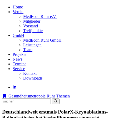
Home
Verein
MedEcon Ruhr e.V.
Mitglieder
Vorstand
Treffpunkte
GmbH
MedEcon Ruhr GmbH
Leistungen
Team
Projekte
News
Termine
Service
Kontakt
Downloads
Gesundheitsmetropole Ruhr
Themen
Deutschlandweit erstmals PolarX-Kryoablations-
Ballonkatheter bei Vorhofflimmern eingesetzt